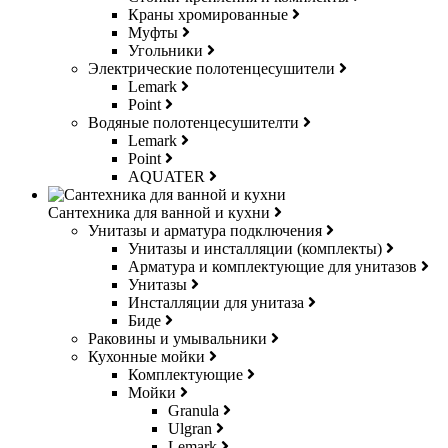
Краны хромированные
Муфты
Угольники
Электрические полотенцесушители
Lemark
Point
Водяные полотенцесушителти
Lemark
Point
AQUATER
Сантехника для ванной и кухни
Унитазы и арматура подключения
Унитазы и инсталляции (комплекты)
Арматура и комплектующие для унитазов
Унитазы
Инсталляции для унитаза
Биде
Раковины и умывальники
Кухонные мойки
Комплектующие
Мойки
Granula
Ulgran
Lemark