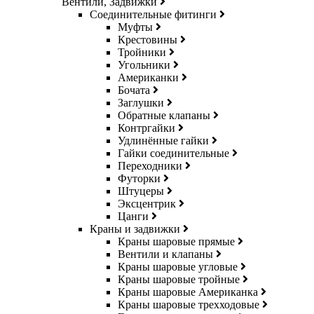
Вентили, Задвижки
Соединительные фитинги
Муфты
Крестовины
Тройники
Угольники
Американки
Бочата
Заглушки
Обратные клапаны
Контргайки
Удлинённые гайки
Гайки соединительные
Переходники
Футорки
Штуцеры
Эксцентрик
Цанги
Краны и задвижки
Краны шаровые прямые
Вентили и клапаны
Краны шаровые угловые
Краны шаровые тройные
Краны шаровые Американка
Краны шаровые трехходовые