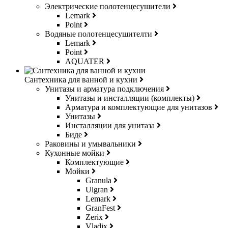
Электрические полотенцесушители
Lemark
Point
Водяные полотенцесушителти
Lemark
Point
AQUATER
Сантехника для ванной и кухни
Унитазы и арматура подключения
Унитазы и инсталляции (комплекты)
Арматура и комплектующие для унитазов
Унитазы
Инсталляции для унитаза
Биде
Раковины и умывальники
Кухонные мойки
Комплектующие
Мойки
Granula
Ulgran
Lemark
GranFest
Zerix
Vladix