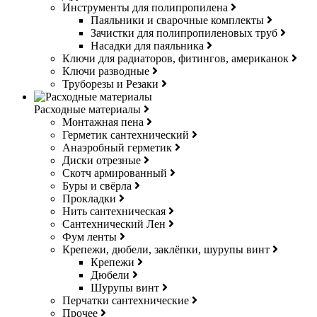
Инструменты для полипропилена
Паяльники и сварочные комплекты
Зачистки для полипропиленовых труб
Насадки для паяльника
Ключи для радиаторов, фитингов, американок
Ключи разводные
Труборезы и Резаки
Расходные материалы
Монтажная пена
Герметик сантехнический
Анаэробный герметик
Диски отрезные
Скотч армированный
Буры и свёрла
Прокладки
Нить сантехническая
Сантехнический Лен
Фум ленты
Крепежи, дюбели, заклёпки, шурупы винт
Крепежи
Дюбели
Шурупы винт
Перчатки сантехнические
Прочее