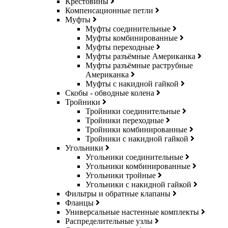
Крестовины
Компенсационные петли
Муфты
Муфты соединительные
Муфты комбинированные
Муфты переходные
Муфты разъёмные Американка
Муфты разъёмные раструбные
Американка
Муфты с накидной гайкой
Скобы - обводные колена
Тройники
Тройники соединительные
Тройники переходные
Тройники комбинированные
Тройники с накидной гайкой
Угольники
Угольники соединительные
Угольники комбинированные
Угольники тройные
Угольники с накидной гайкой
Фильтры и обратные клапаны
Фланцы
Универсальные настенные комплекты
Распределительные узлы