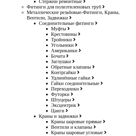
Стержни ремонтные
Фитинги для полиэтиленовых труб
Металлические резьбовые-Фитинги, Краны,
Вентили, Задвижки
Соединительные фитинги
Муфты
Крестовины
Тройники
Угольники
Американки
Бочата
Заглушки
Обратные клапаны
Контргайки
Удлинённые гайки
Гайки соединительные
Переходники
Футорки
Штуцеры
Эксцентрик
Цанги
Краны и задвижки
Краны шаровые прямые
Вентили и клапаны
Краны шаровые угловые