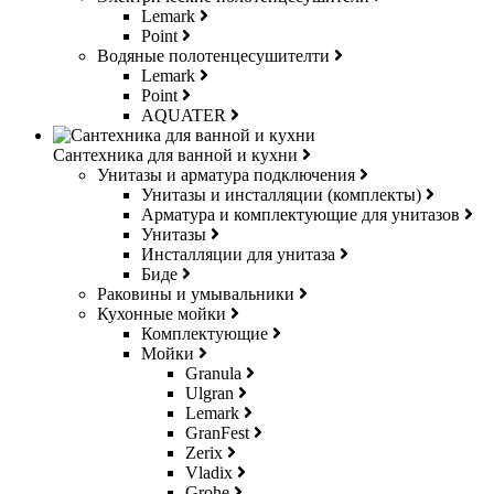
Lemark
Point
Водяные полотенцесушителти
Lemark
Point
AQUATER
Сантехника для ванной и кухни
Унитазы и арматура подключения
Унитазы и инсталляции (комплекты)
Арматура и комплектующие для унитазов
Унитазы
Инсталляции для унитаза
Биде
Раковины и умывальники
Кухонные мойки
Комплектующие
Мойки
Granula
Ulgran
Lemark
GranFest
Zerix
Vladix
Grohe