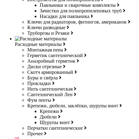
Паяльники и сварочные комплекты
Зачистки для полипропиленовых труб
Насадки для паяльника
Ключи для радиаторов, фитингов, американок
Ключи разводные
Труборезы и Резаки
Расходные материалы
Монтажная пена
Герметик сантехнический
Анаэробный герметик
Диски отрезные
Скотч армированный
Буры и свёрла
Прокладки
Нить сантехническая
Сантехнический Лен
Фум ленты
Крепежи, дюбели, заклёпки, шурупы винт
Крепежи
Дюбели
Шурупы винт
Перчатки сантехнические
Прочее