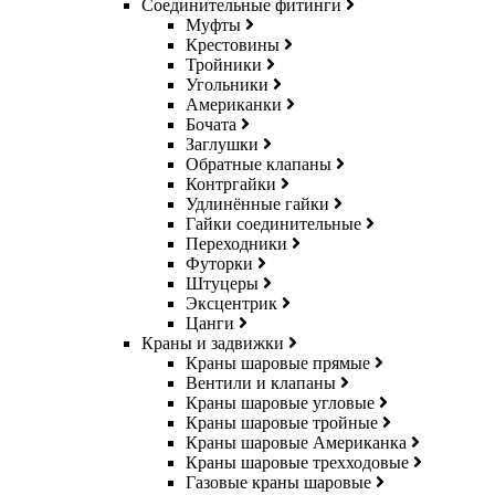
Соединительные фитинги
Муфты
Крестовины
Тройники
Угольники
Американки
Бочата
Заглушки
Обратные клапаны
Контргайки
Удлинённые гайки
Гайки соединительные
Переходники
Футорки
Штуцеры
Эксцентрик
Цанги
Краны и задвижки
Краны шаровые прямые
Вентили и клапаны
Краны шаровые угловые
Краны шаровые тройные
Краны шаровые Американка
Краны шаровые трехходовые
Газовые краны шаровые