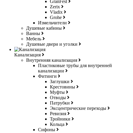
GranFest
Zerix
Vladix
Grohe
Измельчители
Душевые кабины
Ванны
Мебель
Душевые двери и уголки
Канализация
Внутренняя канализация
Пластиковые трубы для внутренней
канализации
Фитинги
Заглушки
Крестовины
Муфты
Отводы
Патрубки
Эксцентрические переходы
Ревизия
Тройники
Кольца
Сифоны