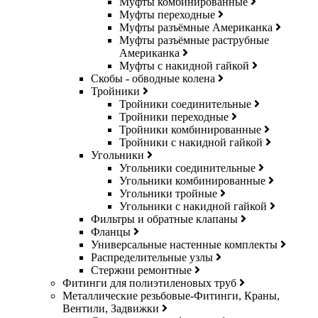
Муфты комбинированные
Муфты переходные
Муфты разъёмные Американка
Муфты разъёмные раструбные
Американка
Муфты с накидной гайкой
Скобы - обводные колена
Тройники
Тройники соединительные
Тройники переходные
Тройники комбинированные
Тройники с накидной гайкой
Угольники
Угольники соединительные
Угольники комбинированные
Угольники тройные
Угольники с накидной гайкой
Фильтры и обратные клапаны
Фланцы
Универсальные настенные комплекты
Распределительные узлы
Стержни ремонтные
Фитинги для полиэтиленовых труб
Металлические резьбовые-Фитинги, Краны,
Вентили, Задвижки