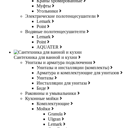
Краны хромированные
Муфты
Угольники
Электрические полотенцесушители
Lemark
Point
Водяные полотенцесушителти
Lemark
Point
AQUATER
Сантехника для ванной и кухни
Унитазы и арматура подключения
Унитазы и инсталляции (комплекты)
Арматура и комплектующие для унитазов
Унитазы
Инсталляции для унитаза
Биде
Раковины и умывальники
Кухонные мойки
Комплектующие
Мойки
Granula
Ulgran
Lemark