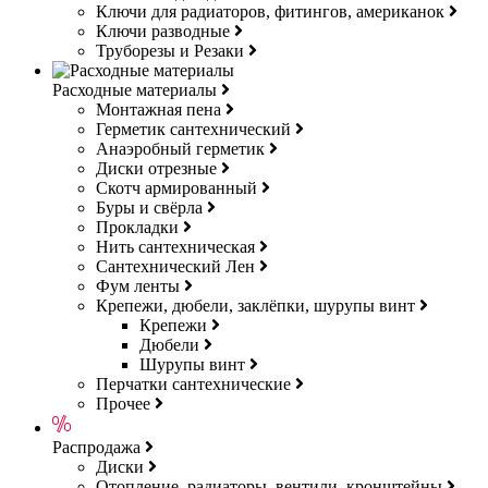
Ключи для радиаторов, фитингов, американок
Ключи разводные
Труборезы и Резаки
Расходные материалы
Монтажная пена
Герметик сантехнический
Анаэробный герметик
Диски отрезные
Скотч армированный
Буры и свёрла
Прокладки
Нить сантехническая
Сантехнический Лен
Фум ленты
Крепежи, дюбели, заклёпки, шурупы винт
Крепежи
Дюбели
Шурупы винт
Перчатки сантехнические
Прочее
Распродажа
Диски
Отопление, радиаторы, вентили, кронштейны