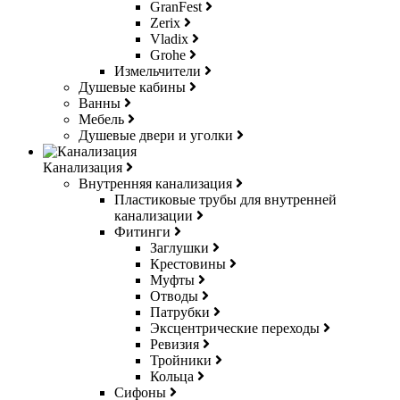
GranFest
Zerix
Vladix
Grohe
Измельчители
Душевые кабины
Ванны
Мебель
Душевые двери и уголки
Канализация
Внутренняя канализация
Пластиковые трубы для внутренней
канализации
Фитинги
Заглушки
Крестовины
Муфты
Отводы
Патрубки
Эксцентрические переходы
Ревизия
Тройники
Кольца
Сифоны