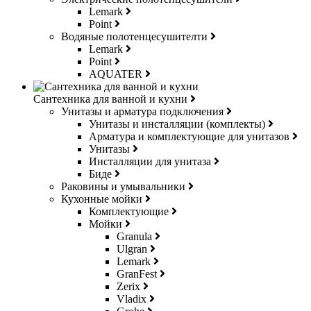
Lemark
Point
Водяные полотенцесушителти
Lemark
Point
AQUATER
Сантехника для ванной и кухни
Унитазы и арматура подключения
Унитазы и инсталляции (комплекты)
Арматура и комплектующие для унитазов
Унитазы
Инсталляции для унитаза
Биде
Раковины и умывальники
Кухонные мойки
Комплектующие
Мойки
Granula
Ulgran
Lemark
GranFest
Zerix
Vladix