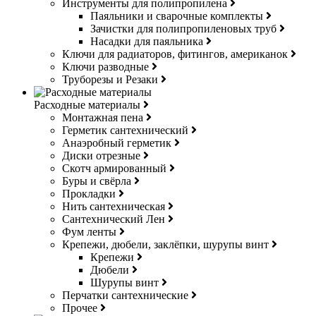
Инструменты для полипропилена
Паяльники и сварочные комплекты
Зачистки для полипропиленовых труб
Насадки для паяльника
Ключи для радиаторов, фитингов, американок
Ключи разводные
Труборезы и Резаки
Расходные материалы
Монтажная пена
Герметик сантехнический
Анаэробный герметик
Диски отрезные
Скотч армированный
Буры и свёрла
Прокладки
Нить сантехническая
Сантехнический Лен
Фум ленты
Крепежи, дюбели, заклёпки, шурупы винт
Крепежи
Дюбели
Шурупы винт
Перчатки сантехнические
Прочее