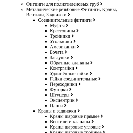
Фитинги для полиэтиленовых труб
Металлические резьбовые-Фитинги, Краны,
Вентили, Задвижки
Соединительные фитинги
Муфты
Крестовины
Тройники
Угольники
Американки
Бочата
Заглушки
Обратные клапаны
Контргайки
Удлинённые гайки
Гайки соединительные
Переходники
Футорки
Штуцеры
Эксцентрик
Цанги
Краны и задвижки
Краны шаровые прямые
Вентили и клапаны
Краны шаровые угловые
Краны шаровые тройные