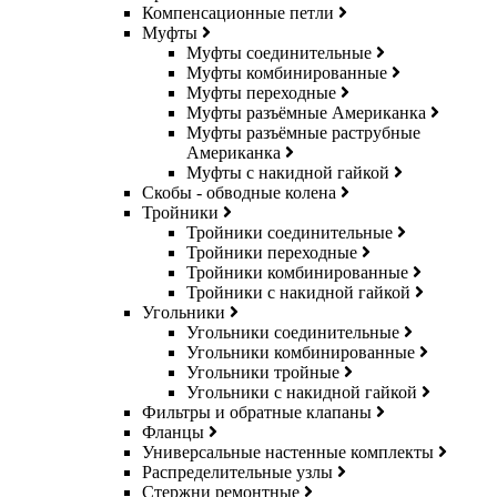
Компенсационные петли
Муфты
Муфты соединительные
Муфты комбинированные
Муфты переходные
Муфты разъёмные Американка
Муфты разъёмные раструбные
Американка
Муфты с накидной гайкой
Скобы - обводные колена
Тройники
Тройники соединительные
Тройники переходные
Тройники комбинированные
Тройники с накидной гайкой
Угольники
Угольники соединительные
Угольники комбинированные
Угольники тройные
Угольники с накидной гайкой
Фильтры и обратные клапаны
Фланцы
Универсальные настенные комплекты
Распределительные узлы
Стержни ремонтные