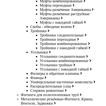
Муфты комбинированные
Муфты переходные
Муфты разъёмные Американка
Муфты разъёмные раструбные
Американка
Муфты с накидной гайкой
Скобы - обводные колена
Тройники
Тройники соединительные
Тройники переходные
Тройники комбинированные
Тройники с накидной гайкой
Угольники
Угольники соединительные
Угольники комбинированные
Угольники тройные
Угольники с накидной гайкой
Фильтры и обратные клапаны
Фланцы
Универсальные настенные комплекты
Распределительные узлы
Стержни ремонтные
Фитинги для полиэтиленовых труб
Металлические резьбовые-Фитинги, Краны,
Вентили, Задвижки