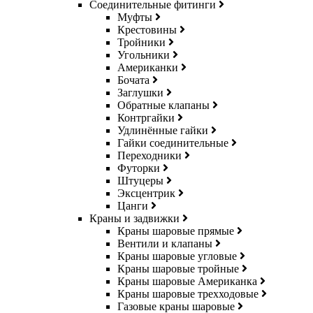
Соединительные фитинги
Муфты
Крестовины
Тройники
Угольники
Американки
Бочата
Заглушки
Обратные клапаны
Контргайки
Удлинённые гайки
Гайки соединительные
Переходники
Футорки
Штуцеры
Эксцентрик
Цанги
Краны и задвижки
Краны шаровые прямые
Вентили и клапаны
Краны шаровые угловые
Краны шаровые тройные
Краны шаровые Американка
Краны шаровые трехходовые
Газовые краны шаровые