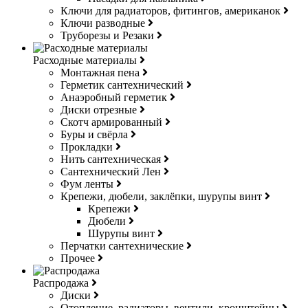
Ключи для радиаторов, фитингов, американок
Ключи разводные
Труборезы и Резаки
Расходные материалы
Монтажная пена
Герметик сантехнический
Анаэробный герметик
Диски отрезные
Скотч армированный
Буры и свёрла
Прокладки
Нить сантехническая
Сантехнический Лен
Фум ленты
Крепежи, дюбели, заклёпки, шурупы винт
Крепежи
Дюбели
Шурупы винт
Перчатки сантехнические
Прочее
Распродажа
Диски
Отопление, радиаторы, вентили, кронштейны