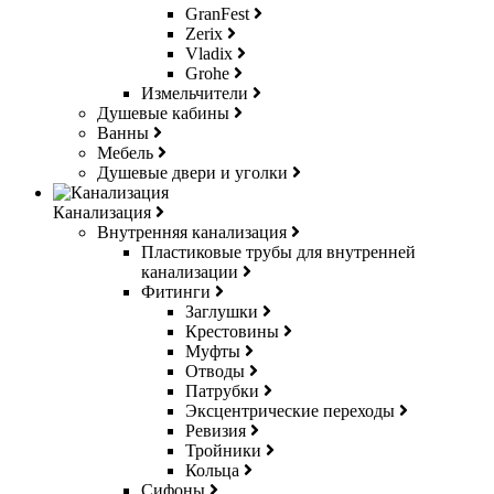
GranFest
Zerix
Vladix
Grohe
Измельчители
Душевые кабины
Ванны
Мебель
Душевые двери и уголки
Канализация
Внутренняя канализация
Пластиковые трубы для внутренней
канализации
Фитинги
Заглушки
Крестовины
Муфты
Отводы
Патрубки
Эксцентрические переходы
Ревизия
Тройники
Кольца
Сифоны