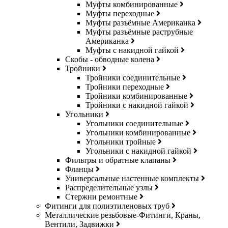
Муфты комбинированные
Муфты переходные
Муфты разъёмные Американка
Муфты разъёмные раструбные
Американка
Муфты с накидной гайкой
Скобы - обводные колена
Тройники
Тройники соединительные
Тройники переходные
Тройники комбинированные
Тройники с накидной гайкой
Угольники
Угольники соединительные
Угольники комбинированные
Угольники тройные
Угольники с накидной гайкой
Фильтры и обратные клапаны
Фланцы
Универсальные настенные комплекты
Распределительные узлы
Стержни ремонтные
Фитинги для полиэтиленовых труб
Металлические резьбовые-Фитинги, Краны,
Вентили, Задвижки