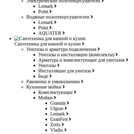
Электрические полотенцесушители
Lemark
Point
Водяные полотенцесушителти
Lemark
Point
AQUATER
Сантехника для ванной и кухни
Унитазы и арматура подключения
Унитазы и инсталляции (комплекты)
Арматура и комплектующие для унитазов
Унитазы
Инсталляции для унитаза
Биде
Раковины и умывальники
Кухонные мойки
Комплектующие
Мойки
Granula
Ulgran
Lemark
GranFest
Zerix
Vladix