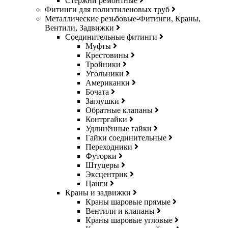
Стержни ремонтные
Фитинги для полиэтиленовых труб
Металлические резьбовые-Фитинги, Краны,
Вентили, Задвижки
Соединительные фитинги
Муфты
Крестовины
Тройники
Угольники
Американки
Бочата
Заглушки
Обратные клапаны
Контргайки
Удлинённые гайки
Гайки соединительные
Переходники
Футорки
Штуцеры
Эксцентрик
Цанги
Краны и задвижки
Краны шаровые прямые
Вентили и клапаны
Краны шаровые угловые