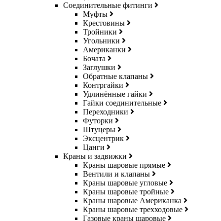
Соединительные фитинги
Муфты
Крестовины
Тройники
Угольники
Американки
Бочата
Заглушки
Обратные клапаны
Контргайки
Удлинённые гайки
Гайки соединительные
Переходники
Футорки
Штуцеры
Эксцентрик
Цанги
Краны и задвижки
Краны шаровые прямые
Вентили и клапаны
Краны шаровые угловые
Краны шаровые тройные
Краны шаровые Американка
Краны шаровые трехходовые
Газовые краны шаровые