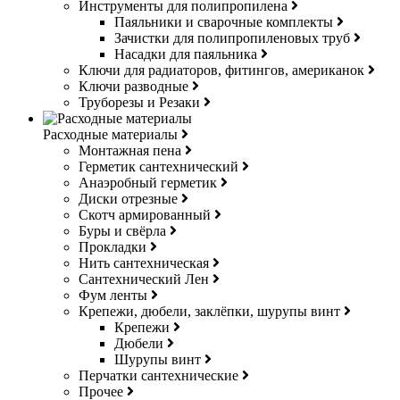
Инструменты для полипропилена
Паяльники и сварочные комплекты
Зачистки для полипропиленовых труб
Насадки для паяльника
Ключи для радиаторов, фитингов, американок
Ключи разводные
Труборезы и Резаки
Расходные материалы
Монтажная пена
Герметик сантехнический
Анаэробный герметик
Диски отрезные
Скотч армированный
Буры и свёрла
Прокладки
Нить сантехническая
Сантехнический Лен
Фум ленты
Крепежи, дюбели, заклёпки, шурупы винт
Крепежи
Дюбели
Шурупы винт
Перчатки сантехнические
Прочее