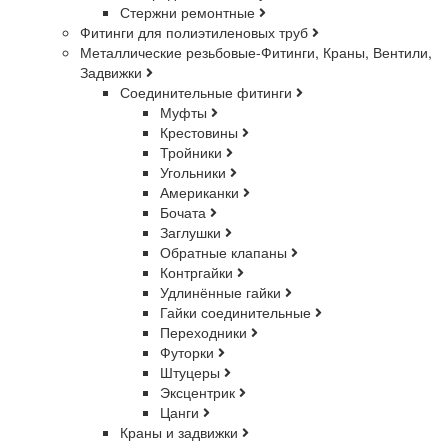
Стержни ремонтные
Фитинги для полиэтиленовых труб
Металлические резьбовые-Фитинги, Краны, Вентили,
Задвижки
Соединительные фитинги
Муфты
Крестовины
Тройники
Угольники
Американки
Бочата
Заглушки
Обратные клапаны
Контргайки
Удлинённые гайки
Гайки соединительные
Переходники
Футорки
Штуцеры
Эксцентрик
Цанги
Краны и задвижки