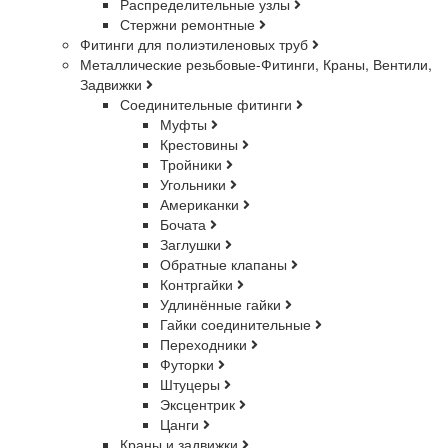
Распределительные узлы
Стержни ремонтные
Фитинги для полиэтиленовых труб
Металлические резьбовые-Фитинги, Краны, Вентили,
Задвижки
Соединительные фитинги
Муфты
Крестовины
Тройники
Угольники
Американки
Бочата
Заглушки
Обратные клапаны
Контргайки
Удлинённые гайки
Гайки соединительные
Переходники
Футорки
Штуцеры
Эксцентрик
Цанги
Краны и задвижки