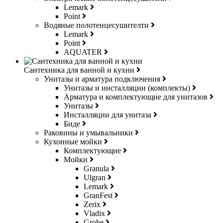
Lemark
Point
Водяные полотенцесушителти
Lemark
Point
AQUATER
Сантехника для ванной и кухни
Унитазы и арматура подключения
Унитазы и инсталляции (комплекты)
Арматура и комплектующие для унитазов
Унитазы
Инсталляции для унитаза
Биде
Раковины и умывальники
Кухонные мойки
Комплектующие
Мойки
Granula
Ulgran
Lemark
GranFest
Zerix
Vladix
Grohe