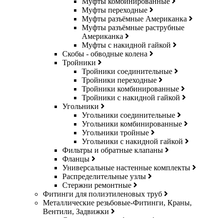
Муфты комбинированные
Муфты переходные
Муфты разъёмные Американка
Муфты разъёмные раструбные
Американка
Муфты с накидной гайкой
Скобы - обводные колена
Тройники
Тройники соединительные
Тройники переходные
Тройники комбинированные
Тройники с накидной гайкой
Угольники
Угольники соединительные
Угольники комбинированные
Угольники тройные
Угольники с накидной гайкой
Фильтры и обратные клапаны
Фланцы
Универсальные настенные комплекты
Распределительные узлы
Стержни ремонтные
Фитинги для полиэтиленовых труб
Металлические резьбовые-Фитинги, Краны,
Вентили, Задвижки