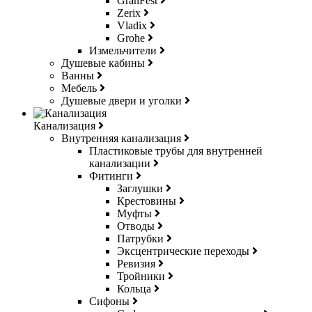
GranFest
Zerix
Vladix
Grohe
Измельчители
Душевые кабины
Ванны
Мебель
Душевые двери и уголки
Канализация
Внутренняя канализация
Пластиковые трубы для внутренней
канализации
Фитинги
Заглушки
Крестовины
Муфты
Отводы
Патрубки
Эксцентрические переходы
Ревизия
Тройники
Кольца
Сифоны