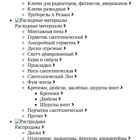
Ключи для радиаторов, фитингов, американок
Ключи разводные
Труборезы и Резаки
Расходные материалы
Монтажная пена
Герметик сантехнический
Анаэробный герметик
Диски отрезные
Скотч армированный
Буры и свёрла
Прокладки
Нить сантехническая
Сантехнический Лен
Фум ленты
Крепежи, дюбели, заклёпки, шурупы винт
Крепежи
Дюбели
Шурупы винт
Перчатки сантехнические
Прочее
Распродажа
Диски
Отопление, радиаторы, вентили, кронштейны