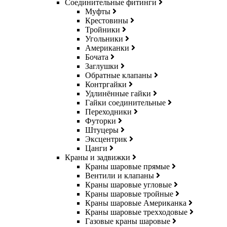
Соединительные фитинги
Муфты
Крестовины
Тройники
Угольники
Американки
Бочата
Заглушки
Обратные клапаны
Контргайки
Удлинённые гайки
Гайки соединительные
Переходники
Футорки
Штуцеры
Эксцентрик
Цанги
Краны и задвижки
Краны шаровые прямые
Вентили и клапаны
Краны шаровые угловые
Краны шаровые тройные
Краны шаровые Американка
Краны шаровые трехходовые
Газовые краны шаровые