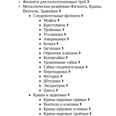
Фитинги для полиэтиленовых труб
Металлические резьбовые-Фитинги, Краны,
Вентили, Задвижки
Соединительные фитинги
Муфты
Крестовины
Тройники
Угольники
Американки
Бочата
Заглушки
Обратные клапаны
Контргайки
Удлинённые гайки
Гайки соединительные
Переходники
Футорки
Штуцеры
Эксцентрик
Цанги
Краны и задвижки
Краны шаровые прямые
Вентили и клапаны
Краны шаровые угловые
Краны шаровые тройные