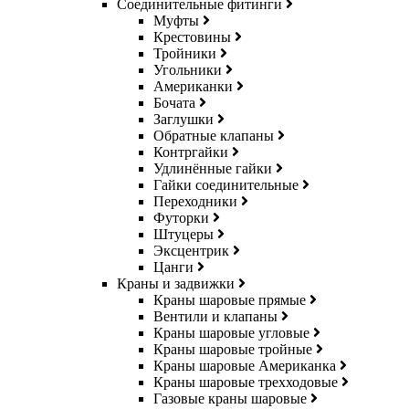
Соединительные фитинги
Муфты
Крестовины
Тройники
Угольники
Американки
Бочата
Заглушки
Обратные клапаны
Контргайки
Удлинённые гайки
Гайки соединительные
Переходники
Футорки
Штуцеры
Эксцентрик
Цанги
Краны и задвижки
Краны шаровые прямые
Вентили и клапаны
Краны шаровые угловые
Краны шаровые тройные
Краны шаровые Американка
Краны шаровые трехходовые
Газовые краны шаровые