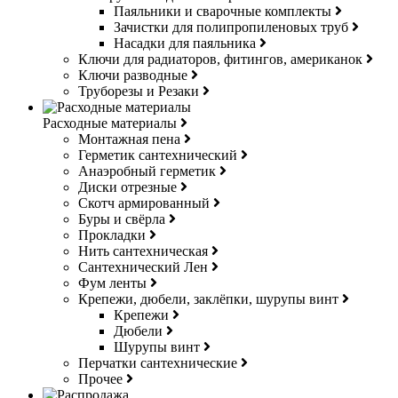
Паяльники и сварочные комплекты
Зачистки для полипропиленовых труб
Насадки для паяльника
Ключи для радиаторов, фитингов, американок
Ключи разводные
Труборезы и Резаки
Расходные материалы
Монтажная пена
Герметик сантехнический
Анаэробный герметик
Диски отрезные
Скотч армированный
Буры и свёрла
Прокладки
Нить сантехническая
Сантехнический Лен
Фум ленты
Крепежи, дюбели, заклёпки, шурупы винт
Крепежи
Дюбели
Шурупы винт
Перчатки сантехнические
Прочее