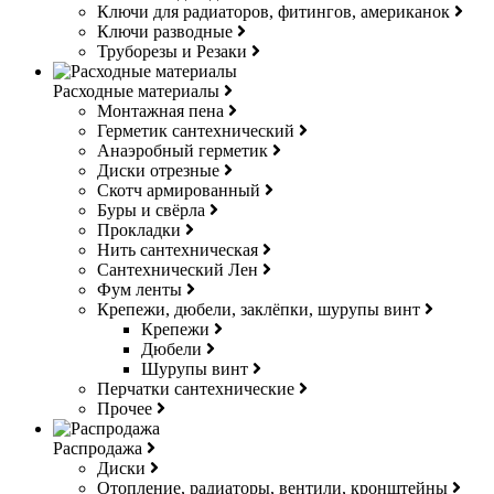
Ключи для радиаторов, фитингов, американок
Ключи разводные
Труборезы и Резаки
Расходные материалы
Монтажная пена
Герметик сантехнический
Анаэробный герметик
Диски отрезные
Скотч армированный
Буры и свёрла
Прокладки
Нить сантехническая
Сантехнический Лен
Фум ленты
Крепежи, дюбели, заклёпки, шурупы винт
Крепежи
Дюбели
Шурупы винт
Перчатки сантехнические
Прочее
Распродажа
Диски
Отопление, радиаторы, вентили, кронштейны