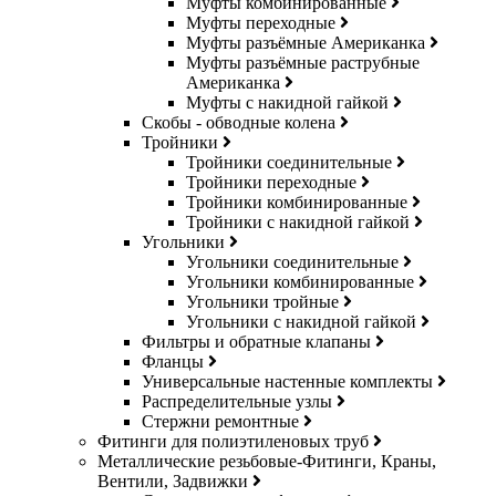
Муфты комбинированные
Муфты переходные
Муфты разъёмные Американка
Муфты разъёмные раструбные
Американка
Муфты с накидной гайкой
Скобы - обводные колена
Тройники
Тройники соединительные
Тройники переходные
Тройники комбинированные
Тройники с накидной гайкой
Угольники
Угольники соединительные
Угольники комбинированные
Угольники тройные
Угольники с накидной гайкой
Фильтры и обратные клапаны
Фланцы
Универсальные настенные комплекты
Распределительные узлы
Стержни ремонтные
Фитинги для полиэтиленовых труб
Металлические резьбовые-Фитинги, Краны,
Вентили, Задвижки