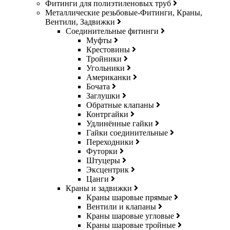
Фитинги для полиэтиленовых труб
Металлические резьбовые-Фитинги, Краны,
Вентили, Задвижки
Соединительные фитинги
Муфты
Крестовины
Тройники
Угольники
Американки
Бочата
Заглушки
Обратные клапаны
Контргайки
Удлинённые гайки
Гайки соединительные
Переходники
Футорки
Штуцеры
Эксцентрик
Цанги
Краны и задвижки
Краны шаровые прямые
Вентили и клапаны
Краны шаровые угловые
Краны шаровые тройные