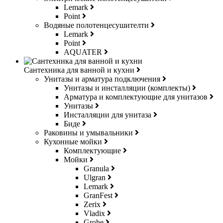
Lemark
Point
Водяные полотенцесушителти
Lemark
Point
AQUATER
Сантехника для ванной и кухни
Унитазы и арматура подключения
Унитазы и инсталляции (комплекты)
Арматура и комплектующие для унитазов
Унитазы
Инсталляции для унитаза
Биде
Раковины и умывальники
Кухонные мойки
Комплектующие
Мойки
Granula
Ulgran
Lemark
GranFest
Zerix
Vladix
Grohe