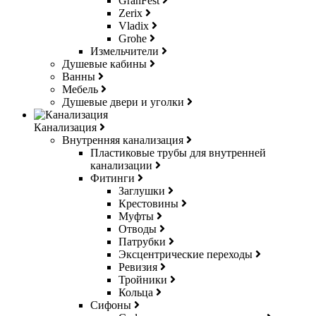
GranFest
Zerix
Vladix
Grohe
Измельчители
Душевые кабины
Ванны
Мебель
Душевые двери и уголки
Канализация
Внутренняя канализация
Пластиковые трубы для внутренней
канализации
Фитинги
Заглушки
Крестовины
Муфты
Отводы
Патрубки
Эксцентрические переходы
Ревизия
Тройники
Кольца
Сифоны