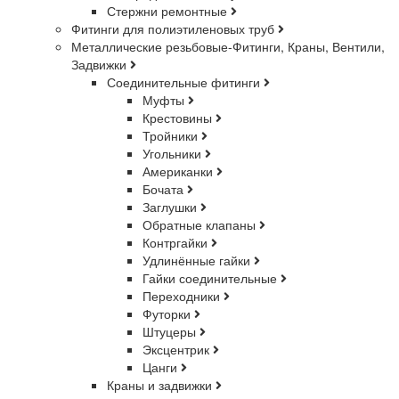
Стержни ремонтные
Фитинги для полиэтиленовых труб
Металлические резьбовые-Фитинги, Краны, Вентили,
Задвижки
Соединительные фитинги
Муфты
Крестовины
Тройники
Угольники
Американки
Бочата
Заглушки
Обратные клапаны
Контргайки
Удлинённые гайки
Гайки соединительные
Переходники
Футорки
Штуцеры
Эксцентрик
Цанги
Краны и задвижки