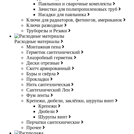
Паяльники и сварочные комплекты
Зачистки для полипропиленовых труб
Насадки для паяльника
Ключи для радиаторов, фитингов, американок
Ключи разводные
Труборезы и Резаки
Расходные материалы
Монтажная пена
Герметик сантехнический
Анаэробный герметик
Диски отрезные
Скотч армированный
Буры и свёрла
Прокладки
Нить сантехническая
Сантехнический Лен
Фум ленты
Крепежи, дюбели, заклёпки, шурупы винт
Крепежи
Дюбели
Шурупы винт
Перчатки сантехнические
Прочее