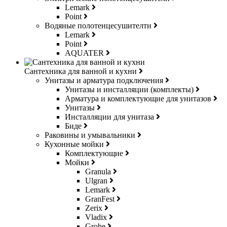
Lemark
Point
Водяные полотенцесушителти
Lemark
Point
AQUATER
Сантехника для ванной и кухни
Унитазы и арматура подключения
Унитазы и инсталляции (комплекты)
Арматура и комплектующие для унитазов
Унитазы
Инсталляции для унитаза
Биде
Раковины и умывальники
Кухонные мойки
Комплектующие
Мойки
Granula
Ulgran
Lemark
GranFest
Zerix
Vladix
Grohe