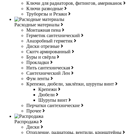
Ключи для радиаторов, фитингов, американок
Ключи разводные
Труборезы и Резаки
Расходные материалы
Монтажная пена
Герметик сантехнический
Анаэробный герметик
Диски отрезные
Скотч армированный
Буры и свёрла
Прокладки
Нить сантехническая
Сантехнический Лен
Фум ленты
Крепежи, дюбели, заклёпки, шурупы винт
Крепежи
Дюбели
Шурупы винт
Перчатки сантехнические
Прочее
Распродажа
Диски
Отопление, радиаторы, вентили, кронштейны