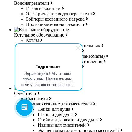
Водонагреватели
Газовые колонки
Электрические водонагреватели
Бойлеры косвенного нагрева
Проточные водонагреватели
Котельное оборудование
Котлы
Группы безопасности для котельных
Коллекторы для котельных
Расширительные баки (Экспанзоматы)
Теплоносители для систем отопления
Гидропласт
Управляющая электроника
Дешламаторы
Здравствуйте! Мы готовы
Дымоходы
помочь вам. Напишите нам,
Гибкая подводка для газа
если у вас появятся вопросы.
Смесители
Смесители
Комплектующие для смесителей
Лейки для душа
Шланги для душа
Стойки и держатели для душа
Изливы для смесителей
Эксцентрики для установки смесителей