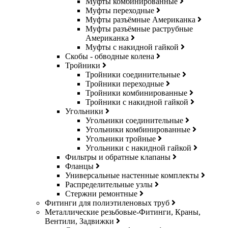
Муфты комбинированные
Муфты переходные
Муфты разъёмные Американка
Муфты разъёмные раструбные
Американка
Муфты с накидной гайкой
Скобы - обводные колена
Тройники
Тройники соединительные
Тройники переходные
Тройники комбинированные
Тройники с накидной гайкой
Угольники
Угольники соединительные
Угольники комбинированные
Угольники тройные
Угольники с накидной гайкой
Фильтры и обратные клапаны
Фланцы
Универсальные настенные комплекты
Распределительные узлы
Стержни ремонтные
Фитинги для полиэтиленовых труб
Металлические резьбовые-Фитинги, Краны,
Вентили, Задвижки