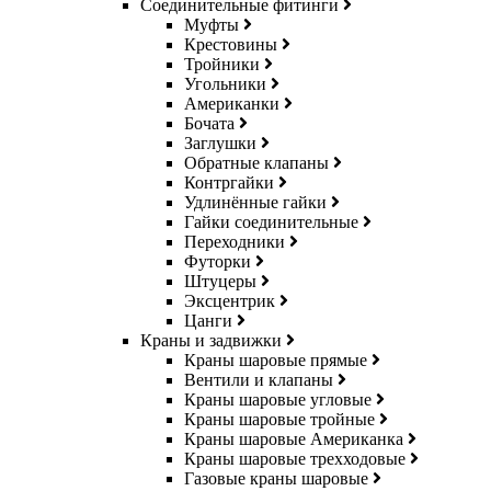
Соединительные фитинги
Муфты
Крестовины
Тройники
Угольники
Американки
Бочата
Заглушки
Обратные клапаны
Контргайки
Удлинённые гайки
Гайки соединительные
Переходники
Футорки
Штуцеры
Эксцентрик
Цанги
Краны и задвижки
Краны шаровые прямые
Вентили и клапаны
Краны шаровые угловые
Краны шаровые тройные
Краны шаровые Американка
Краны шаровые трехходовые
Газовые краны шаровые