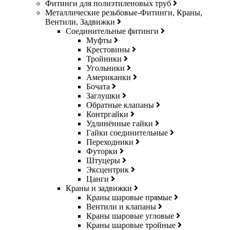
Фитинги для полиэтиленовых труб
Металлические резьбовые-Фитинги, Краны,
Вентили, Задвижки
Соединительные фитинги
Муфты
Крестовины
Тройники
Угольники
Американки
Бочата
Заглушки
Обратные клапаны
Контргайки
Удлинённые гайки
Гайки соединительные
Переходники
Футорки
Штуцеры
Эксцентрик
Цанги
Краны и задвижки
Краны шаровые прямые
Вентили и клапаны
Краны шаровые угловые
Краны шаровые тройные