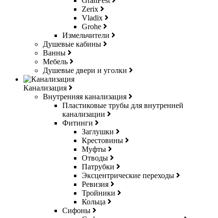
GranFest
Zerix
Vladix
Grohe
Измельчители
Душевые кабины
Ванны
Мебель
Душевые двери и уголки
Канализация
Внутренняя канализация
Пластиковые трубы для внутренней
канализации
Фитинги
Заглушки
Крестовины
Муфты
Отводы
Патрубки
Эксцентрические переходы
Ревизия
Тройники
Кольца
Сифоны