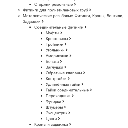
Стержни ремонтные
Фитинги для полиэтиленовых труб
Металлические резьбовые-Фитинги, Краны, Вентили,
Задвижки
Соединительные фитинги
Муфты
Крестовины
Тройники
Угольники
Американки
Бочата
Заглушки
Обратные клапаны
Контргайки
Удлинённые гайки
Гайки соединительные
Переходники
Футорки
Штуцеры
Эксцентрик
Цанги
Краны и задвижки