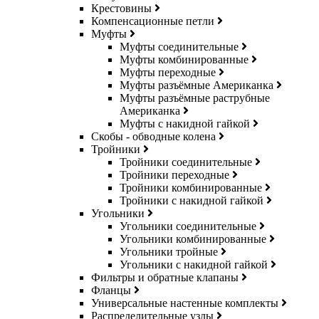
Крестовины
Компенсационные петли
Муфты
Муфты соединительные
Муфты комбинированные
Муфты переходные
Муфты разъёмные Американка
Муфты разъёмные раструбные
Американка
Муфты с накидной гайкой
Скобы - обводные колена
Тройники
Тройники соединительные
Тройники переходные
Тройники комбинированные
Тройники с накидной гайкой
Угольники
Угольники соединительные
Угольники комбинированные
Угольники тройные
Угольники с накидной гайкой
Фильтры и обратные клапаны
Фланцы
Универсальные настенные комплекты
Распределительные узлы