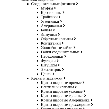
Соединительные фитинги
Муфты
Крестовины
Тройники
Угольники
Американки
Бочата
Заглушки
Обратные клапаны
Контргайки
Удлинённые гайки
Гайки соединительные
Переходники
Футорки
Штуцеры
Эксцентрик
Цанги
Краны и задвижки
Краны шаровые прямые
Вентили и клапаны
Краны шаровые угловые
Краны шаровые тройные
Краны шаровые Американка
Краны шаровые трехходовые
Газовые краны шаровые