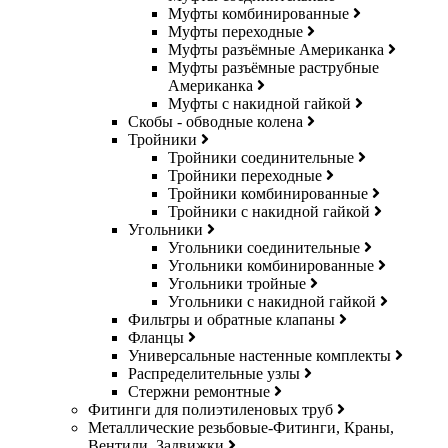
Муфты комбинированные
Муфты переходные
Муфты разъёмные Американка
Муфты разъёмные раструбные
Американка
Муфты с накидной гайкой
Скобы - обводные колена
Тройники
Тройники соединительные
Тройники переходные
Тройники комбинированные
Тройники с накидной гайкой
Угольники
Угольники соединительные
Угольники комбинированные
Угольники тройные
Угольники с накидной гайкой
Фильтры и обратные клапаны
Фланцы
Универсальные настенные комплекты
Распределительные узлы
Стержни ремонтные
Фитинги для полиэтиленовых труб
Металлические резьбовые-Фитинги, Краны,
Вентили, Задвижки