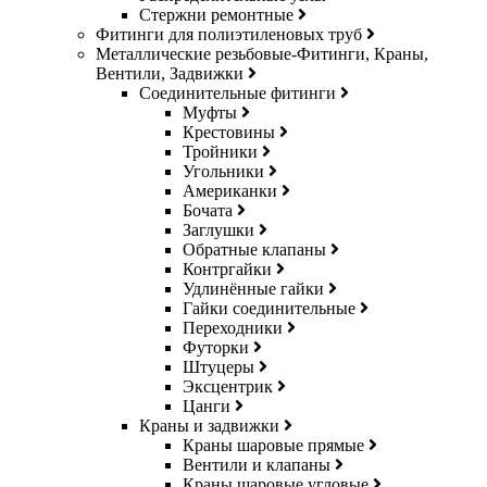
Стержни ремонтные
Фитинги для полиэтиленовых труб
Металлические резьбовые-Фитинги, Краны,
Вентили, Задвижки
Соединительные фитинги
Муфты
Крестовины
Тройники
Угольники
Американки
Бочата
Заглушки
Обратные клапаны
Контргайки
Удлинённые гайки
Гайки соединительные
Переходники
Футорки
Штуцеры
Эксцентрик
Цанги
Краны и задвижки
Краны шаровые прямые
Вентили и клапаны
Краны шаровые угловые