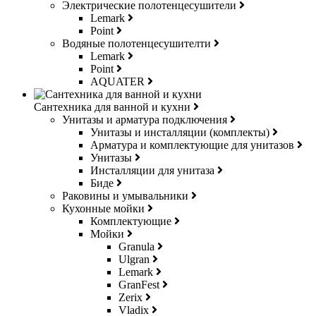
Электрические полотенцесушители
Lemark
Point
Водяные полотенцесушителти
Lemark
Point
AQUATER
Сантехника для ванной и кухни
Унитазы и арматура подключения
Унитазы и инсталляции (комплекты)
Арматура и комплектующие для унитазов
Унитазы
Инсталляции для унитаза
Биде
Раковины и умывальники
Кухонные мойки
Комплектующие
Мойки
Granula
Ulgran
Lemark
GranFest
Zerix
Vladix