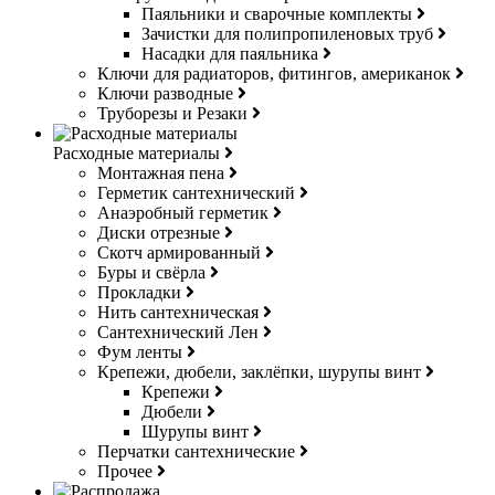
Паяльники и сварочные комплекты
Зачистки для полипропиленовых труб
Насадки для паяльника
Ключи для радиаторов, фитингов, американок
Ключи разводные
Труборезы и Резаки
Расходные материалы
Монтажная пена
Герметик сантехнический
Анаэробный герметик
Диски отрезные
Скотч армированный
Буры и свёрла
Прокладки
Нить сантехническая
Сантехнический Лен
Фум ленты
Крепежи, дюбели, заклёпки, шурупы винт
Крепежи
Дюбели
Шурупы винт
Перчатки сантехнические
Прочее