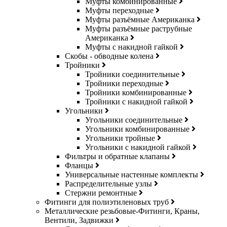
Муфты комбинированные
Муфты переходные
Муфты разъёмные Американка
Муфты разъёмные раструбные
Американка
Муфты с накидной гайкой
Скобы - обводные колена
Тройники
Тройники соединительные
Тройники переходные
Тройники комбинированные
Тройники с накидной гайкой
Угольники
Угольники соединительные
Угольники комбинированные
Угольники тройные
Угольники с накидной гайкой
Фильтры и обратные клапаны
Фланцы
Универсальные настенные комплекты
Распределительные узлы
Стержни ремонтные
Фитинги для полиэтиленовых труб
Металлические резьбовые-Фитинги, Краны,
Вентили, Задвижки