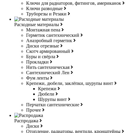
Ключи для радиаторов, фитингов, американок
Ключи разводные
Труборезы и Резаки
Расходные материалы
Монтажная пена
Герметик сантехнический
Анаэробный герметик
Диски отрезные
Скотч армированный
Буры и свёрла
Прокладки
Нить сантехническая
Сантехнический Лен
Фум ленты
Крепежи, дюбели, заклёпки, шурупы винт
Крепежи
Дюбели
Шурупы винт
Перчатки сантехнические
Прочее
Распродажа
Диски
Отопление, радиаторы, вентили, кронштейны