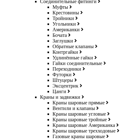
Соединительные фитинги
Муфты
Крестовины
Тройники
Угольники
Американки
Бочата
Заглушки
Обратные клапаны
Контргайки
Удлинённые гайки
Гайки соединительные
Переходники
Футорки
Штуцеры
Эксцентрик
Цанги
Краны и задвижки
Краны шаровые прямые
Вентили и клапаны
Краны шаровые угловые
Краны шаровые тройные
Краны шаровые Американка
Краны шаровые трехходовые
Газовые краны шаровые