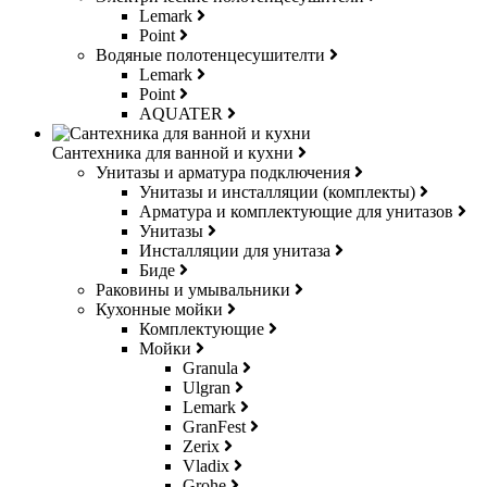
Lemark
Point
Водяные полотенцесушителти
Lemark
Point
AQUATER
Сантехника для ванной и кухни
Унитазы и арматура подключения
Унитазы и инсталляции (комплекты)
Арматура и комплектующие для унитазов
Унитазы
Инсталляции для унитаза
Биде
Раковины и умывальники
Кухонные мойки
Комплектующие
Мойки
Granula
Ulgran
Lemark
GranFest
Zerix
Vladix
Grohe