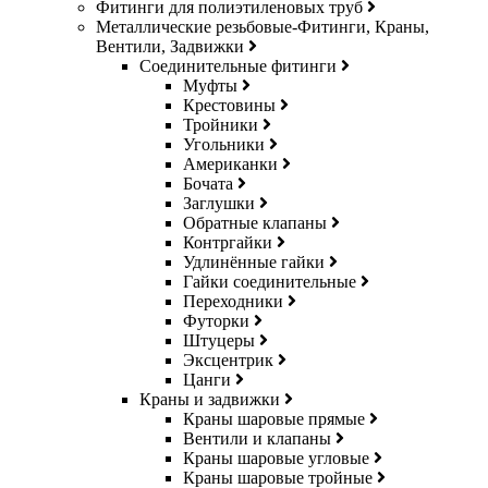
Фитинги для полиэтиленовых труб
Металлические резьбовые-Фитинги, Краны,
Вентили, Задвижки
Соединительные фитинги
Муфты
Крестовины
Тройники
Угольники
Американки
Бочата
Заглушки
Обратные клапаны
Контргайки
Удлинённые гайки
Гайки соединительные
Переходники
Футорки
Штуцеры
Эксцентрик
Цанги
Краны и задвижки
Краны шаровые прямые
Вентили и клапаны
Краны шаровые угловые
Краны шаровые тройные