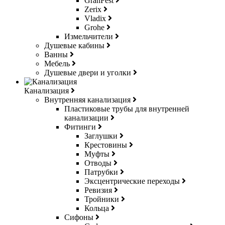
GranFest
Zerix
Vladix
Grohe
Измельчители
Душевые кабины
Ванны
Мебель
Душевые двери и уголки
Канализация
Внутренняя канализация
Пластиковые трубы для внутренней
канализации
Фитинги
Заглушки
Крестовины
Муфты
Отводы
Патрубки
Эксцентрические переходы
Ревизия
Тройники
Кольца
Сифоны