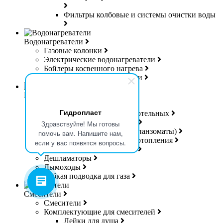
Фильтры колбовые и системы очистки воды
Водонагреватели
Газовые колонки
Электрические водонагреватели
Бойлеры косвенного нагрева
Проточные водонагреватели
Котельное оборудование
Котлы
Гидропласт
Группы безопасности для котельных
Коллекторы для котельных
Здравствуйте! Мы готовы
Расширительные баки (Экспанзоматы)
помочь вам. Напишите нам,
Теплоносители для систем отопления
если у вас появятся вопросы.
Управляющая электроника
Дешламаторы
Дымоходы
Гибкая подводка для газа
Смесители
Смесители
Комплектующие для смесителей
Лейки для душа