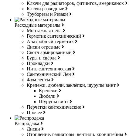
Ключи для радиаторов, фитингов, американок
Ключи разводные
Труборезы и Резаки
Расходные материалы
Монтажная пена
Герметик сантехнический
Анаэробный герметик
Диски отрезные
Скотч армированный
Буры и свёрла
Прокладки
Нить сантехническая
Сантехнический Лен
Фум ленты
Крепежи, дюбели, заклёпки, шурупы винт
Крепежи
Дюбели
Шурупы винт
Перчатки сантехнические
Прочее
Распродажа
Диски
Отопление, радиаторы, вентили, кронштейны