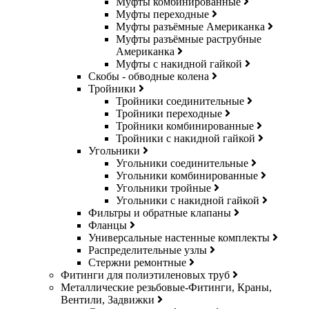
Муфты комбинированные
Муфты переходные
Муфты разъёмные Американка
Муфты разъёмные раструбные
Американка
Муфты с накидной гайкой
Скобы - обводные колена
Тройники
Тройники соединительные
Тройники переходные
Тройники комбинированные
Тройники с накидной гайкой
Угольники
Угольники соединительные
Угольники комбинированные
Угольники тройные
Угольники с накидной гайкой
Фильтры и обратные клапаны
Фланцы
Универсальные настенные комплекты
Распределительные узлы
Стержни ремонтные
Фитинги для полиэтиленовых труб
Металлические резьбовые-Фитинги, Краны,
Вентили, Задвижки