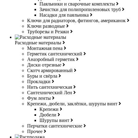
Паяльники и сварочные комплекты
Зачистки для полипропиленовых труб
Насадки для паяльника
Ключи для радиаторов, фитингов, американок
Ключи разводные
Труборезы и Резаки
Расходные материалы
Монтажная пена
Герметик сантехнический
Анаэробный герметик
Диски отрезные
Скотч армированный
Буры и свёрла
Прокладки
Нить сантехническая
Сантехнический Лен
Фум ленты
Крепежи, дюбели, заклёпки, шурупы винт
Крепежи
Дюбели
Шурупы винт
Перчатки сантехнические
Прочее