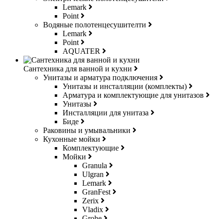
Lemark
Point
Водяные полотенцесушителти
Lemark
Point
AQUATER
Сантехника для ванной и кухни
Унитазы и арматура подключения
Унитазы и инсталляции (комплекты)
Арматура и комплектующие для унитазов
Унитазы
Инсталляции для унитаза
Биде
Раковины и умывальники
Кухонные мойки
Комплектующие
Мойки
Granula
Ulgran
Lemark
GranFest
Zerix
Vladix
Grohe