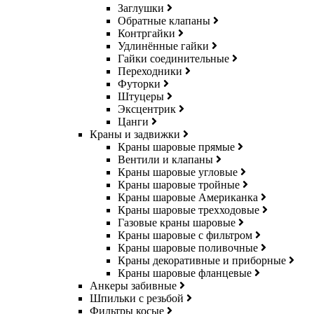
Заглушки
Обратные клапаны
Контргайки
Удлинённые гайки
Гайки соединительные
Переходники
Футорки
Штуцеры
Эксцентрик
Цанги
Краны и задвижки
Краны шаровые прямые
Вентили и клапаны
Краны шаровые угловые
Краны шаровые тройные
Краны шаровые Американка
Краны шаровые трехходовые
Газовые краны шаровые
Краны шаровые с фильтром
Краны шаровые поливочные
Краны декоративные и приборные
Краны шаровые фланцевые
Анкеры забивные
Шпильки с резьбой
Фильтры косые