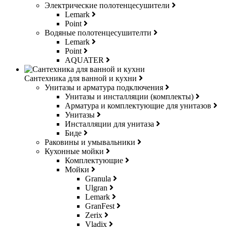
Электрические полотенцесушители
Lemark
Point
Водяные полотенцесушителти
Lemark
Point
AQUATER
Сантехника для ванной и кухни
Унитазы и арматура подключения
Унитазы и инсталляции (комплекты)
Арматура и комплектующие для унитазов
Унитазы
Инсталляции для унитаза
Биде
Раковины и умывальники
Кухонные мойки
Комплектующие
Мойки
Granula
Ulgran
Lemark
GranFest
Zerix
Vladix