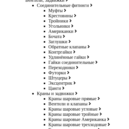
Вентили, Задвижки
Соединительные фитинги
Муфты
Крестовины
Тройники
Угольники
Американки
Бочата
Заглушки
Обратные клапаны
Контргайки
Удлинённые гайки
Гайки соединительные
Переходники
Футорки
Штуцеры
Эксцентрик
Цанги
Краны и задвижки
Краны шаровые прямые
Вентили и клапаны
Краны шаровые угловые
Краны шаровые тройные
Краны шаровые Американка
Краны шаровые трехходовые