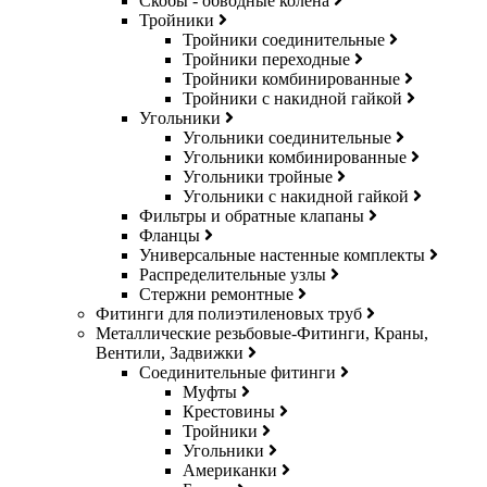
Скобы - обводные колена
Тройники
Тройники соединительные
Тройники переходные
Тройники комбинированные
Тройники с накидной гайкой
Угольники
Угольники соединительные
Угольники комбинированные
Угольники тройные
Угольники с накидной гайкой
Фильтры и обратные клапаны
Фланцы
Универсальные настенные комплекты
Распределительные узлы
Стержни ремонтные
Фитинги для полиэтиленовых труб
Металлические резьбовые-Фитинги, Краны,
Вентили, Задвижки
Соединительные фитинги
Муфты
Крестовины
Тройники
Угольники
Американки