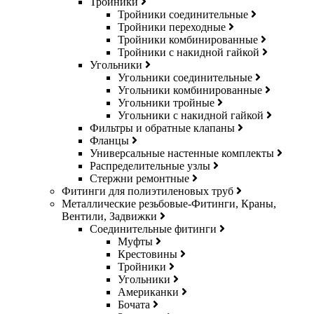
Тройники
Тройники соединительные
Тройники переходные
Тройники комбинированные
Тройники с накидной гайкой
Угольники
Угольники соединительные
Угольники комбинированные
Угольники тройные
Угольники с накидной гайкой
Фильтры и обратные клапаны
Фланцы
Универсальные настенные комплекты
Распределительные узлы
Стержни ремонтные
Фитинги для полиэтиленовых труб
Металлические резьбовые-Фитинги, Краны,
Вентили, Задвижки
Соединительные фитинги
Муфты
Крестовины
Тройники
Угольники
Американки
Бочата