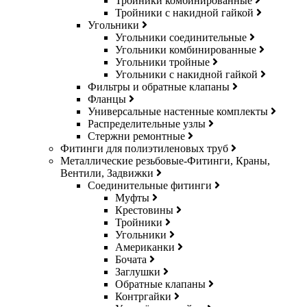
Тройники комбинированные
Тройники с накидной гайкой
Угольники
Угольники соединительные
Угольники комбинированные
Угольники тройные
Угольники с накидной гайкой
Фильтры и обратные клапаны
Фланцы
Универсальные настенные комплекты
Распределительные узлы
Стержни ремонтные
Фитинги для полиэтиленовых труб
Металлические резьбовые-Фитинги, Краны,
Вентили, Задвижки
Соединительные фитинги
Муфты
Крестовины
Тройники
Угольники
Американки
Бочата
Заглушки
Обратные клапаны
Контргайки