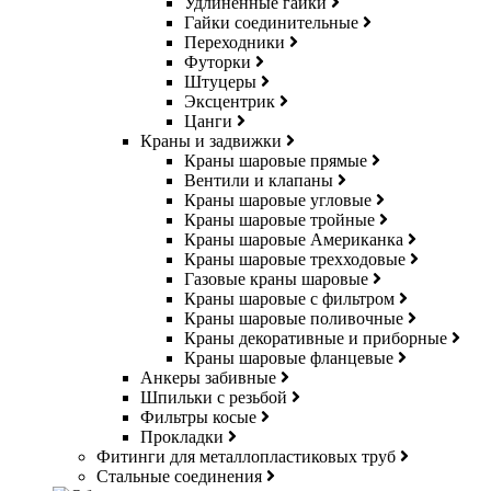
Удлинённые гайки
Гайки соединительные
Переходники
Футорки
Штуцеры
Эксцентрик
Цанги
Краны и задвижки
Краны шаровые прямые
Вентили и клапаны
Краны шаровые угловые
Краны шаровые тройные
Краны шаровые Американка
Краны шаровые трехходовые
Газовые краны шаровые
Краны шаровые с фильтром
Краны шаровые поливочные
Краны декоративные и приборные
Краны шаровые фланцевые
Анкеры забивные
Шпильки с резьбой
Фильтры косые
Прокладки
Фитинги для металлопластиковых труб
Стальные соединения