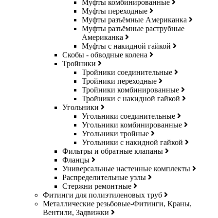
Муфты комбинированные
Муфты переходные
Муфты разъёмные Американка
Муфты разъёмные раструбные
Американка
Муфты с накидной гайкой
Скобы - обводные колена
Тройники
Тройники соединительные
Тройники переходные
Тройники комбинированные
Тройники с накидной гайкой
Угольники
Угольники соединительные
Угольники комбинированные
Угольники тройные
Угольники с накидной гайкой
Фильтры и обратные клапаны
Фланцы
Универсальные настенные комплекты
Распределительные узлы
Стержни ремонтные
Фитинги для полиэтиленовых труб
Металлические резьбовые-Фитинги, Краны,
Вентили, Задвижки