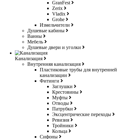
GranFest
Zerix
Vladix
Grohe
Измельчители
Душевые кабины
Ванны
Мебель
Душевые двери и уголки
Канализация
Внутренняя канализация
Пластиковые трубы для внутренней
канализации
Фитинги
Заглушки
Крестовины
Муфты
Отводы
Патрубки
Эксцентрические переходы
Ревизия
Тройники
Кольца
Сифоны