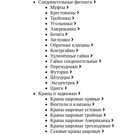
Соединительные фитинги
Муфты
Крестовины
Тройники
Угольники
Американки
Бочата
Заглушки
Обратные клапаны
Контргайки
Удлинённые гайки
Гайки соединительные
Переходники
Футорки
Штуцеры
Эксцентрик
Цанги
Краны и задвижки
Краны шаровые прямые
Вентили и клапаны
Краны шаровые угловые
Краны шаровые тройные
Краны шаровые Американка
Краны шаровые трехходовые
Газовые краны шаровые