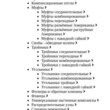
Компенсационные петли
Муфты
Муфты соединительные
Муфты комбинированные
Муфты переходные
Муфты разъёмные Американка
Муфты разъёмные раструбные
Американка
Муфты с накидной гайкой
Скобы - обводные колена
Тройники
Тройники соединительные
Тройники переходные
Тройники комбинированные
Тройники с накидной гайкой
Угольники
Угольники соединительные
Угольники комбинированные
Угольники тройные
Угольники с накидной гайкой
Фильтры и обратные клапаны
Фланцы
Универсальные настенные комплекты
Распределительные узлы
Стержни ремонтные