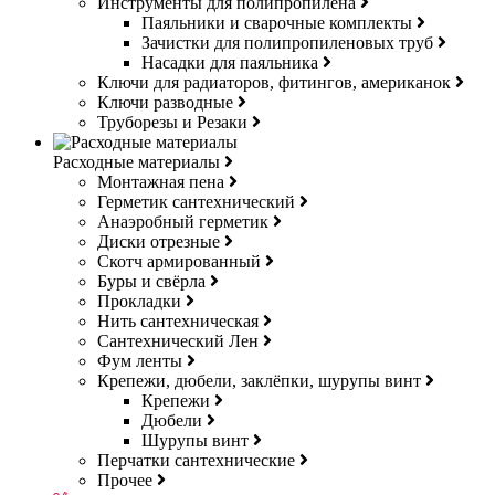
Инструменты для полипропилена
Паяльники и сварочные комплекты
Зачистки для полипропиленовых труб
Насадки для паяльника
Ключи для радиаторов, фитингов, американок
Ключи разводные
Труборезы и Резаки
Расходные материалы
Монтажная пена
Герметик сантехнический
Анаэробный герметик
Диски отрезные
Скотч армированный
Буры и свёрла
Прокладки
Нить сантехническая
Сантехнический Лен
Фум ленты
Крепежи, дюбели, заклёпки, шурупы винт
Крепежи
Дюбели
Шурупы винт
Перчатки сантехнические
Прочее