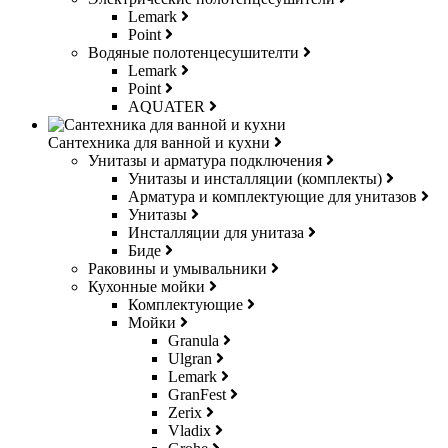
Lemark
Point
Водяные полотенцесушителти
Lemark
Point
AQUATER
Сантехника для ванной и кухни
Унитазы и арматура подключения
Унитазы и инсталляции (комплекты)
Арматура и комплектующие для унитазов
Унитазы
Инсталляции для унитаза
Биде
Раковины и умывальники
Кухонные мойки
Комплектующие
Мойки
Granula
Ulgran
Lemark
GranFest
Zerix
Vladix