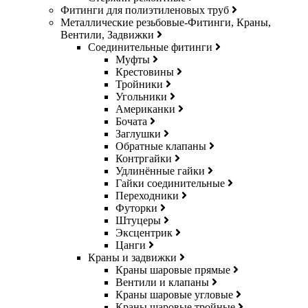
Фитинги для полиэтиленовых труб
Металлические резьбовые-Фитинги, Краны,
Вентили, Задвижки
Соединительные фитинги
Муфты
Крестовины
Тройники
Угольники
Американки
Бочата
Заглушки
Обратные клапаны
Контргайки
Удлинённые гайки
Гайки соединительные
Переходники
Футорки
Штуцеры
Эксцентрик
Цанги
Краны и задвижки
Краны шаровые прямые
Вентили и клапаны
Краны шаровые угловые
Краны шаровые тройные