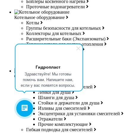
Бойлеры косвенного нагрева
Проточные водонагреватели
Котельное оборудование
Котлы
Группы безопасности для котельных
Коллекторы для котельных
Расширительные баки (Экспанзоматы)
Теплоносители для систем отопления
Управляющая электроника
Дешламаторы
Дымоходы
Гибкая подводка для газа
Гидропласт
Здравствуйте! Мы готовы
Смесители
помочь вам. Напишите нам,
Смесители
если у вас появятся вопросы.
Комплектующие для смесителей
Лейки для душа
Шланги для душа
Стойки и держатели для душа
Изливы для смесителей
Эксцентрики для установки смесителей
Отражатели
Прочие комплектующие
Гибкая подводка для смесителей