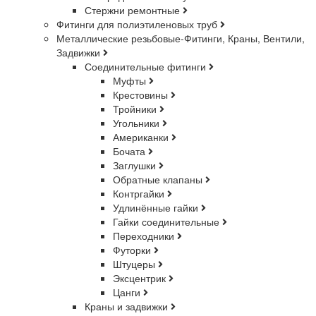
Стержни ремонтные
Фитинги для полиэтиленовых труб
Металлические резьбовые-Фитинги, Краны, Вентили,
Задвижки
Соединительные фитинги
Муфты
Крестовины
Тройники
Угольники
Американки
Бочата
Заглушки
Обратные клапаны
Контргайки
Удлинённые гайки
Гайки соединительные
Переходники
Футорки
Штуцеры
Эксцентрик
Цанги
Краны и задвижки