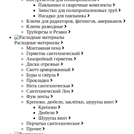
Паяльники и сварочные комплекты
Зачистки для полипропиленовых труб
Насадки для паяльника
Ключи для радиаторов, фитингов, американок
Ключи разводные
Труборезы и Резаки
Расходные материалы
Монтажная пена
Герметик сантехнический
Анаэробный герметик
Диски отрезные
Скотч армированный
Буры и свёрла
Прокладки
Нить сантехническая
Сантехнический Лен
Фум ленты
Крепежи, дюбели, заклёпки, шурупы винт
Крепежи
Дюбели
Шурупы винт
Перчатки сантехнические
Прочее