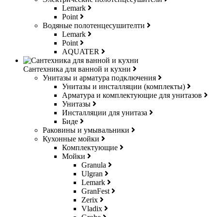
Lemark
Point
Водяные полотенцесушителти
Lemark
Point
AQUATER
Сантехника для ванной и кухни
Унитазы и арматура подключения
Унитазы и инсталляции (комплекты)
Арматура и комплектующие для унитазов
Унитазы
Инсталляции для унитаза
Биде
Раковины и умывальники
Кухонные мойки
Комплектующие
Мойки
Granula
Ulgran
Lemark
GranFest
Zerix
Vladix