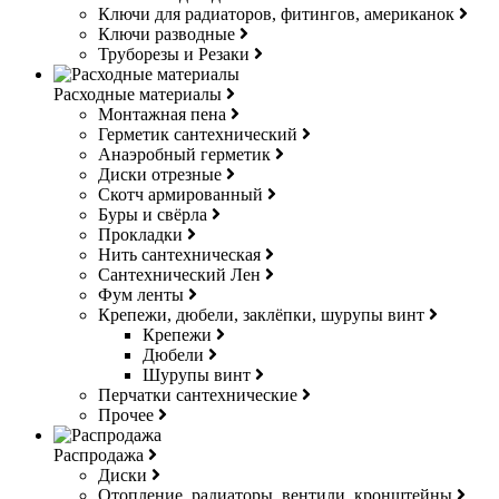
Ключи для радиаторов, фитингов, американок
Ключи разводные
Труборезы и Резаки
Расходные материалы
Монтажная пена
Герметик сантехнический
Анаэробный герметик
Диски отрезные
Скотч армированный
Буры и свёрла
Прокладки
Нить сантехническая
Сантехнический Лен
Фум ленты
Крепежи, дюбели, заклёпки, шурупы винт
Крепежи
Дюбели
Шурупы винт
Перчатки сантехнические
Прочее
Распродажа
Диски
Отопление, радиаторы, вентили, кронштейны