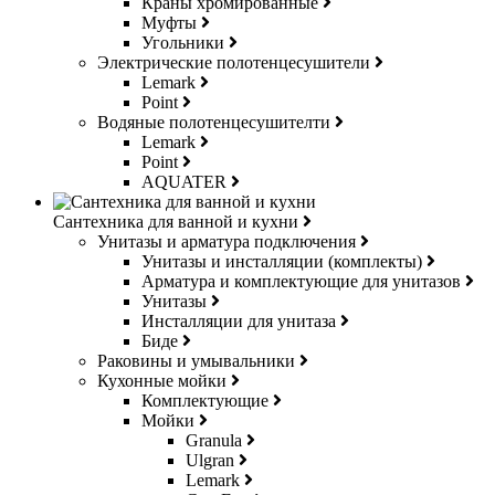
Краны хромированные
Муфты
Угольники
Электрические полотенцесушители
Lemark
Point
Водяные полотенцесушителти
Lemark
Point
AQUATER
Сантехника для ванной и кухни
Унитазы и арматура подключения
Унитазы и инсталляции (комплекты)
Арматура и комплектующие для унитазов
Унитазы
Инсталляции для унитаза
Биде
Раковины и умывальники
Кухонные мойки
Комплектующие
Мойки
Granula
Ulgran
Lemark