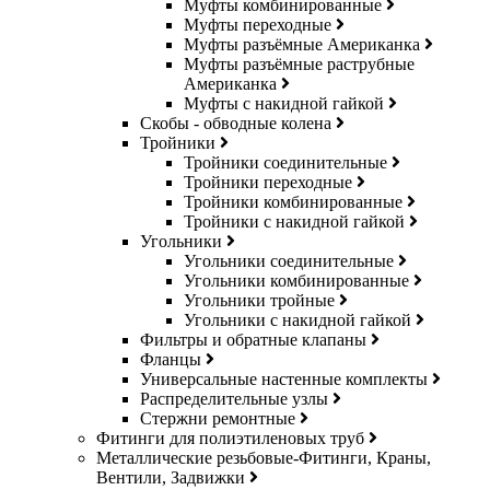
Муфты комбинированные
Муфты переходные
Муфты разъёмные Американка
Муфты разъёмные раструбные
Американка
Муфты с накидной гайкой
Скобы - обводные колена
Тройники
Тройники соединительные
Тройники переходные
Тройники комбинированные
Тройники с накидной гайкой
Угольники
Угольники соединительные
Угольники комбинированные
Угольники тройные
Угольники с накидной гайкой
Фильтры и обратные клапаны
Фланцы
Универсальные настенные комплекты
Распределительные узлы
Стержни ремонтные
Фитинги для полиэтиленовых труб
Металлические резьбовые-Фитинги, Краны,
Вентили, Задвижки