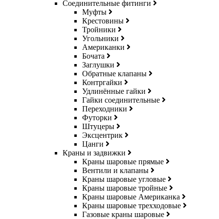
Соединительные фитинги
Муфты
Крестовины
Тройники
Угольники
Американки
Бочата
Заглушки
Обратные клапаны
Контргайки
Удлинённые гайки
Гайки соединительные
Переходники
Футорки
Штуцеры
Эксцентрик
Цанги
Краны и задвижки
Краны шаровые прямые
Вентили и клапаны
Краны шаровые угловые
Краны шаровые тройные
Краны шаровые Американка
Краны шаровые трехходовые
Газовые краны шаровые