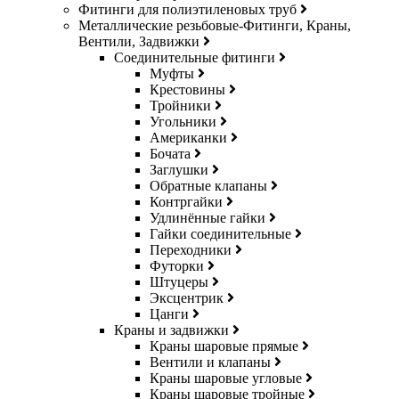
Фитинги для полиэтиленовых труб
Металлические резьбовые-Фитинги, Краны,
Вентили, Задвижки
Соединительные фитинги
Муфты
Крестовины
Тройники
Угольники
Американки
Бочата
Заглушки
Обратные клапаны
Контргайки
Удлинённые гайки
Гайки соединительные
Переходники
Футорки
Штуцеры
Эксцентрик
Цанги
Краны и задвижки
Краны шаровые прямые
Вентили и клапаны
Краны шаровые угловые
Краны шаровые тройные