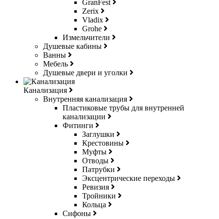
GranFest
Zerix
Vladix
Grohe
Измельчители
Душевые кабины
Ванны
Мебель
Душевые двери и уголки
Канализация
Внутренняя канализация
Пластиковые трубы для внутренней
канализации
Фитинги
Заглушки
Крестовины
Муфты
Отводы
Патрубки
Эксцентрические переходы
Ревизия
Тройники
Кольца
Сифоны