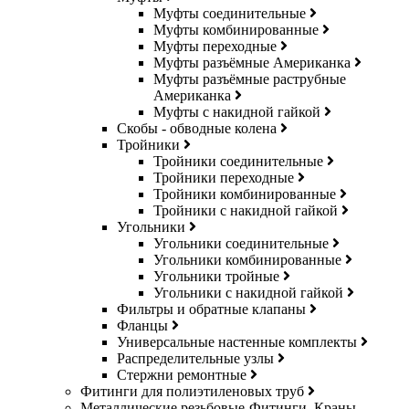
Муфты соединительные
Муфты комбинированные
Муфты переходные
Муфты разъёмные Американка
Муфты разъёмные раструбные
Американка
Муфты с накидной гайкой
Скобы - обводные колена
Тройники
Тройники соединительные
Тройники переходные
Тройники комбинированные
Тройники с накидной гайкой
Угольники
Угольники соединительные
Угольники комбинированные
Угольники тройные
Угольники с накидной гайкой
Фильтры и обратные клапаны
Фланцы
Универсальные настенные комплекты
Распределительные узлы
Стержни ремонтные
Фитинги для полиэтиленовых труб
Металлические резьбовые-Фитинги, Краны,