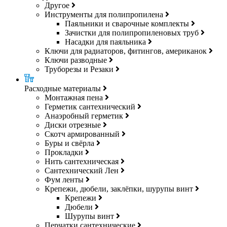
Другое
Инструменты для полипропилена
Паяльники и сварочные комплекты
Зачистки для полипропиленовых труб
Насадки для паяльника
Ключи для радиаторов, фитингов, американок
Ключи разводные
Труборезы и Резаки
Расходные материалы
Монтажная пена
Герметик сантехнический
Анаэробный герметик
Диски отрезные
Скотч армированный
Буры и свёрла
Прокладки
Нить сантехническая
Сантехнический Лен
Фум ленты
Крепежи, дюбели, заклёпки, шурупы винт
Крепежи
Дюбели
Шурупы винт
Перчатки сантехнические