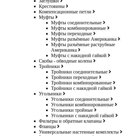
Заглушки
Крестовины
Компенсационные петли
Муфты
Муфты соединительные
Муфты комбинированные
Муфты переходные
Муфты разъёмные Американка
Муфты разъёмные раструбные
Американка
Муфты с накидной гайкой
Скобы - обводные колена
Тройники
Тройники соединительные
Тройники переходные
Тройники комбинированные
Тройники с накидной гайкой
Угольники
Угольники соединительные
Угольники комбинированные
Угольники тройные
Угольники с накидной гайкой
Фильтры и обратные клапаны
Фланцы
Универсальные настенные комплекты