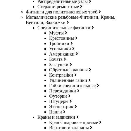
Распределительные узлы
Стержни ремонтные
Фитинги для полиэтиленовых труб
Металлические резьбовые-Фитинги, Краны,
Вентили, Задвижки
Соединительные фитинги
Муфты
Крестовины
Тройники
Угольники
Американки
Бочата
Заглушки
Обратные клапаны
Контргайки
Удлинённые гайки
Гайки соединительные
Переходники
Футорки
Штуцеры
Эксцентрик
Цанги
Краны и задвижки
Краны шаровые прямые
Вентили и клапаны