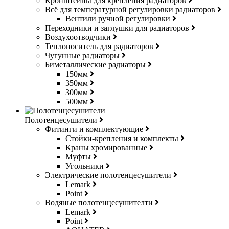
Кронштейны для крепления радиаторов
Всё для температурной регулировки радиаторов
Вентили ручной регулировки
Переходники и заглушки для радиаторов
Воздухоотводчики
Теплоноситель для радиаторов
Чугунные радиаторы
Биметаллические радиаторы
150мм
350мм
300мм
500мм
Полотенцесушители
Фитинги и комплектующие
Стойки-крепления и комплекты
Краны хромированные
Муфты
Угольники
Электрические полотенцесушители
Lemark
Point
Водяные полотенцесушителти
Lemark
Point