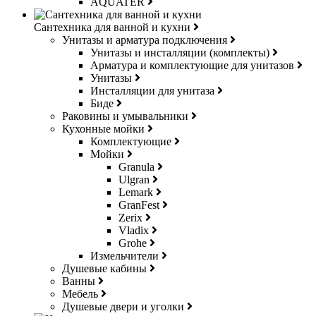
AQUATER
Сантехника для ванной и кухни
Унитазы и арматура подключения
Унитазы и инсталляции (комплекты)
Арматура и комплектующие для унитазов
Унитазы
Инсталляции для унитаза
Биде
Раковины и умывальники
Кухонные мойки
Комплектующие
Мойки
Granula
Ulgran
Lemark
GranFest
Zerix
Vladix
Grohe
Измельчители
Душевые кабины
Ванны
Мебель
Душевые двери и уголки