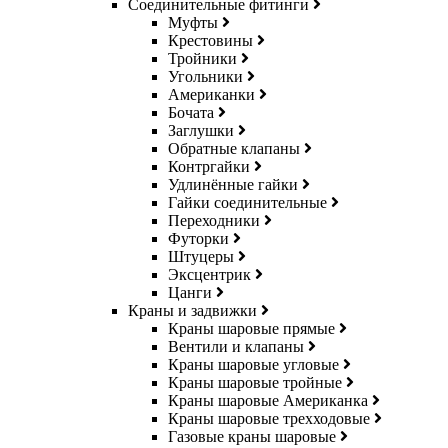
Соединительные фитинги
Муфты
Крестовины
Тройники
Угольники
Американки
Бочата
Заглушки
Обратные клапаны
Контргайки
Удлинённые гайки
Гайки соединительные
Переходники
Футорки
Штуцеры
Эксцентрик
Цанги
Краны и задвижки
Краны шаровые прямые
Вентили и клапаны
Краны шаровые угловые
Краны шаровые тройные
Краны шаровые Американка
Краны шаровые трехходовые
Газовые краны шаровые