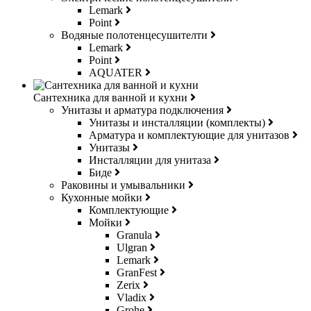
Lemark
Point
Водяные полотенцесушителти
Lemark
Point
AQUATER
Сантехника для ванной и кухни
Унитазы и арматура подключения
Унитазы и инсталляции (комплекты)
Арматура и комплектующие для унитазов
Унитазы
Инсталляции для унитаза
Биде
Раковины и умывальники
Кухонные мойки
Комплектующие
Мойки
Granula
Ulgran
Lemark
GranFest
Zerix
Vladix
Grohe