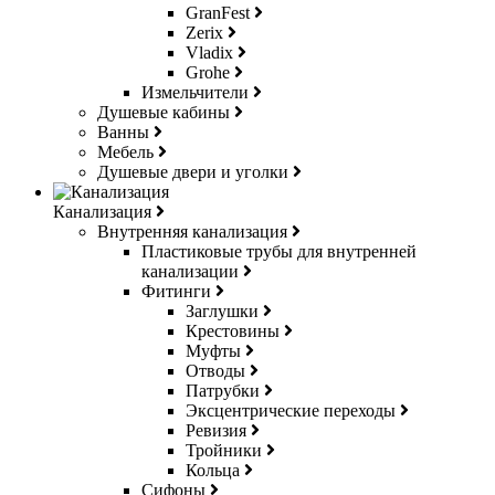
GranFest
Zerix
Vladix
Grohe
Измельчители
Душевые кабины
Ванны
Мебель
Душевые двери и уголки
Канализация
Внутренняя канализация
Пластиковые трубы для внутренней
канализации
Фитинги
Заглушки
Крестовины
Муфты
Отводы
Патрубки
Эксцентрические переходы
Ревизия
Тройники
Кольца
Сифоны