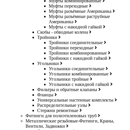
Муфты комбинированные
Муфты переходные
Муфты разъёмные Американка
Муфты разъёмные раструбные
Американка
Муфты с накидной гайкой
Скобы - обводные колена
Тройники
Тройники соединительные
Тройники переходные
Тройники комбинированные
Тройники с накидной гайкой
Угольники
Угольники соединительные
Угольники комбинированные
Угольники тройные
Угольники с накидной гайкой
Фильтры и обратные клапаны
Фланцы
Универсальные настенные комплекты
Распределительные узлы
Стержни ремонтные
Фитинги для полиэтиленовых труб
Металлические резьбовые-Фитинги, Краны,
Вентили, Задвижки