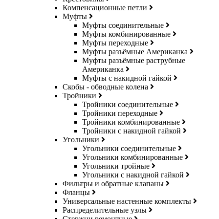
Компенсационные петли
Муфты
Муфты соединительные
Муфты комбинированные
Муфты переходные
Муфты разъёмные Американка
Муфты разъёмные раструбные
Американка
Муфты с накидной гайкой
Скобы - обводные колена
Тройники
Тройники соединительные
Тройники переходные
Тройники комбинированные
Тройники с накидной гайкой
Угольники
Угольники соединительные
Угольники комбинированные
Угольники тройные
Угольники с накидной гайкой
Фильтры и обратные клапаны
Фланцы
Универсальные настенные комплекты
Распределительные узлы
Стержни ремонтные