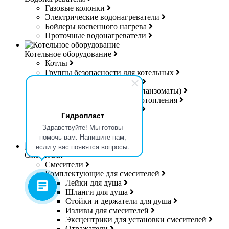
Газовые колонки
Электрические водонагреватели
Бойлеры косвенного нагрева
Проточные водонагреватели
Котельное оборудование
Котлы
Группы безопасности для котельных
Коллекторы для котельных
Расширительные баки (Экспанзоматы)
Теплоносители для систем отопления
Управляющая электроника
Гидропласт
Дешламаторы
Здравствуйте! Мы готовы
Дымоходы
помочь вам. Напишите нам,
Гибкая подводка для газа
если у вас появятся вопросы.
Смесители
Смесители
Комплектующие для смесителей
Лейки для душа
Шланги для душа
Стойки и держатели для душа
Изливы для смесителей
Эксцентрики для установки смесителей
Отражатели