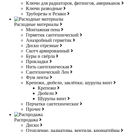
Ключи для радиаторов, фитингов, американок
Ключи разводные
Труборезы и Резаки
Расходные материалы
Монтажная пена
Герметик сантехнический
Анаэробный герметик
Диски отрезные
Скотч армированный
Буры и свёрла
Прокладки
Нить сантехническая
Сантехнический Лен
Фум ленты
Крепежи, дюбели, заклёпки, шурупы винт
Крепежи
Дюбели
Шурупы винт
Перчатки сантехнические
Прочее
Распродажа
Диски
Отопление, радиаторы, вентили, кронштейны