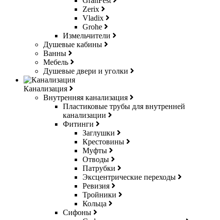
GranFest
Zerix
Vladix
Grohe
Измельчители
Душевые кабины
Ванны
Мебель
Душевые двери и уголки
Канализация
Внутренняя канализация
Пластиковые трубы для внутренней
канализации
Фитинги
Заглушки
Крестовины
Муфты
Отводы
Патрубки
Эксцентрические переходы
Ревизия
Тройники
Кольца
Сифоны