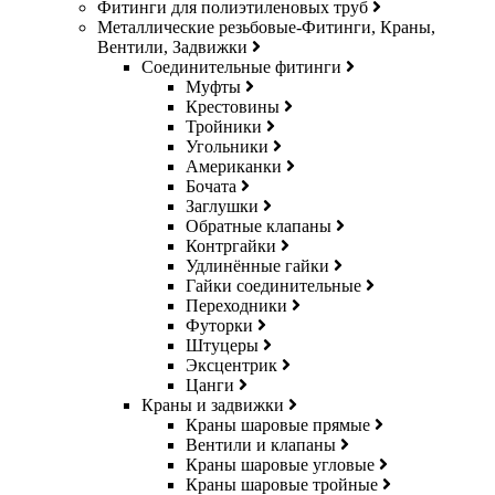
Фитинги для полиэтиленовых труб
Металлические резьбовые-Фитинги, Краны,
Вентили, Задвижки
Соединительные фитинги
Муфты
Крестовины
Тройники
Угольники
Американки
Бочата
Заглушки
Обратные клапаны
Контргайки
Удлинённые гайки
Гайки соединительные
Переходники
Футорки
Штуцеры
Эксцентрик
Цанги
Краны и задвижки
Краны шаровые прямые
Вентили и клапаны
Краны шаровые угловые
Краны шаровые тройные