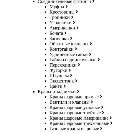
Соединительные фитинги
Муфты
Крестовины
Тройники
Угольники
Американки
Бочата
Заглушки
Обратные клапаны
Контргайки
Удлинённые гайки
Гайки соединительные
Переходники
Футорки
Штуцеры
Эксцентрик
Цанги
Краны и задвижки
Краны шаровые прямые
Вентили и клапаны
Краны шаровые угловые
Краны шаровые тройные
Краны шаровые Американка
Краны шаровые трехходовые
Газовые краны шаровые