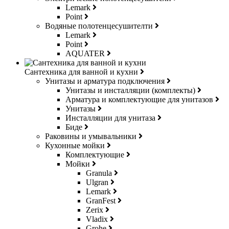
Lemark
Point
Водяные полотенцесушителти
Lemark
Point
AQUATER
Сантехника для ванной и кухни
Унитазы и арматура подключения
Унитазы и инсталляции (комплекты)
Арматура и комплектующие для унитазов
Унитазы
Инсталляции для унитаза
Биде
Раковины и умывальники
Кухонные мойки
Комплектующие
Мойки
Granula
Ulgran
Lemark
GranFest
Zerix
Vladix
Grohe