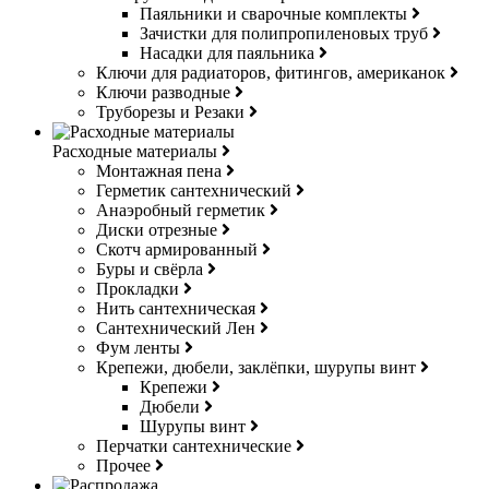
Паяльники и сварочные комплекты
Зачистки для полипропиленовых труб
Насадки для паяльника
Ключи для радиаторов, фитингов, американок
Ключи разводные
Труборезы и Резаки
Расходные материалы
Монтажная пена
Герметик сантехнический
Анаэробный герметик
Диски отрезные
Скотч армированный
Буры и свёрла
Прокладки
Нить сантехническая
Сантехнический Лен
Фум ленты
Крепежи, дюбели, заклёпки, шурупы винт
Крепежи
Дюбели
Шурупы винт
Перчатки сантехнические
Прочее