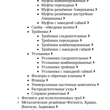
Муфты комбинированные
Муфты переходные
Муфты разъёмные Американка
Муфты разъёмные раструбные
Американка
Муфты с накидной гайкой
Скобы - обводные колена
Тройники
Тройники соединительные
Тройники переходные
Тройники комбинированные
Тройники с накидной гайкой
Угольники
Угольники соединительные
Угольники комбинированные
Угольники тройные
Угольники с накидной гайкой
Фильтры и обратные клапаны
Фланцы
Универсальные настенные комплекты
Распределительные узлы
Стержни ремонтные
Фитинги для полиэтиленовых труб
Металлические резьбовые-Фитинги, Краны,
Вентили, Задвижки