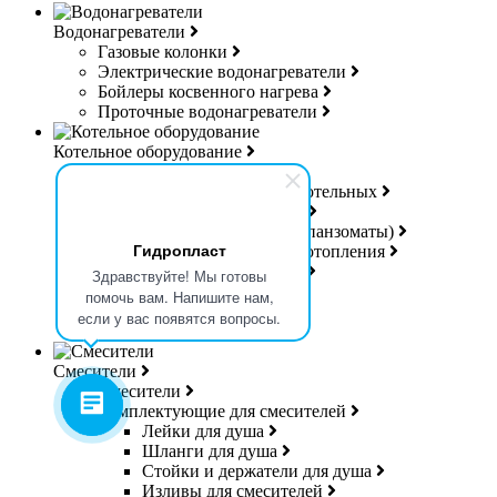
Водонагреватели
Газовые колонки
Электрические водонагреватели
Бойлеры косвенного нагрева
Проточные водонагреватели
Котельное оборудование
Котлы
Группы безопасности для котельных
Коллекторы для котельных
Расширительные баки (Экспанзоматы)
Гидропласт
Теплоносители для систем отопления
Управляющая электроника
Здравствуйте! Мы готовы
Дешламаторы
помочь вам. Напишите нам,
Дымоходы
если у вас появятся вопросы.
Гибкая подводка для газа
Смесители
Смесители
Комплектующие для смесителей
Лейки для душа
Шланги для душа
Стойки и держатели для душа
Изливы для смесителей