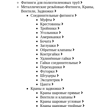
Фитинги для полиэтиленовых труб
Металлические резьбовые-Фитинги, Краны,
Вентили, Задвижки
Соединительные фитинги
Муфты
Крестовины
Тройники
Угольники
Американки
Бочата
Заглушки
Обратные клапаны
Контргайки
Удлинённые гайки
Гайки соединительные
Переходники
Футорки
Штуцеры
Эксцентрик
Цанги
Краны и задвижки
Краны шаровые прямые
Вентили и клапаны
Краны шаровые угловые
Краны шаровые тройные