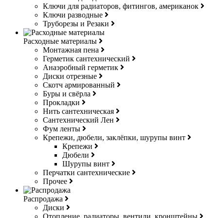
Ключи для радиаторов, фитингов, американок
Ключи разводные
Труборезы и Резаки
Расходные материалы
Монтажная пена
Герметик сантехнический
Анаэробный герметик
Диски отрезные
Скотч армированный
Буры и свёрла
Прокладки
Нить сантехническая
Сантехнический Лен
Фум ленты
Крепежи, дюбели, заклёпки, шурупы винт
Крепежи
Дюбели
Шурупы винт
Перчатки сантехнические
Прочее
Распродажа
Диски
Отопление, радиаторы, вентили, кронштейны