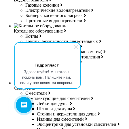
Газовые колонки
Электрические водонагреватели
Бойлеры косвенного нагрева
Проточные водонагреватели
Котельное оборудование
Котлы
Группы безопасности для котельных
Коллекторы для котельных
Расширительные баки (Экспанзоматы)
Теплоносители для систем отопления
Управляющая электроника
Гидропласт
Дешламаторы
Здравствуйте! Мы готовы
Дымоходы
помочь вам. Напишите нам,
Гибкая подводка для газа
если у вас появятся вопросы.
Смесители
Смесители
Комплектующие для смесителей
Лейки для душа
Шланги для душа
Стойки и держатели для душа
Изливы для смесителей
Эксцентрики для установки смесителей