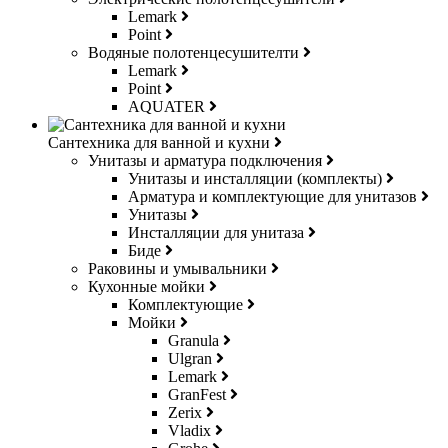
Lemark
Point
Водяные полотенцесушителти
Lemark
Point
AQUATER
Сантехника для ванной и кухни
Унитазы и арматура подключения
Унитазы и инсталляции (комплекты)
Арматура и комплектующие для унитазов
Унитазы
Инсталляции для унитаза
Биде
Раковины и умывальники
Кухонные мойки
Комплектующие
Мойки
Granula
Ulgran
Lemark
GranFest
Zerix
Vladix