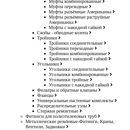
Муфты комбинированные
Муфты переходные
Муфты разъёмные Американка
Муфты разъёмные раструбные
Американка
Муфты с накидной гайкой
Скобы - обводные колена
Тройники
Тройники соединительные
Тройники переходные
Тройники комбинированные
Тройники с накидной гайкой
Угольники
Угольники соединительные
Угольники комбинированные
Угольники тройные
Угольники с накидной гайкой
Фильтры и обратные клапаны
Фланцы
Универсальные настенные комплекты
Распределительные узлы
Стержни ремонтные
Фитинги для полиэтиленовых труб
Металлические резьбовые-Фитинги, Краны,
Вентили, Задвижки