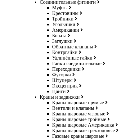
Соединительные фитинги
Муфты
Крестовины
Тройники
Угольники
Американки
Бочата
Заглушки
Обратные клапаны
Контргайки
Удлинённые гайки
Гайки соединительные
Переходники
Футорки
Штуцеры
Эксцентрик
Цанги
Краны и задвижки
Краны шаровые прямые
Вентили и клапаны
Краны шаровые угловые
Краны шаровые тройные
Краны шаровые Американка
Краны шаровые трехходовые
Газовые краны шаровые