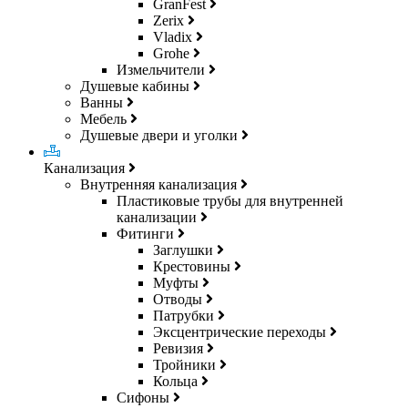
GranFest
Zerix
Vladix
Grohe
Измельчители
Душевые кабины
Ванны
Мебель
Душевые двери и уголки
Канализация
Внутренняя канализация
Пластиковые трубы для внутренней
канализации
Фитинги
Заглушки
Крестовины
Муфты
Отводы
Патрубки
Эксцентрические переходы
Ревизия
Тройники
Кольца
Сифоны