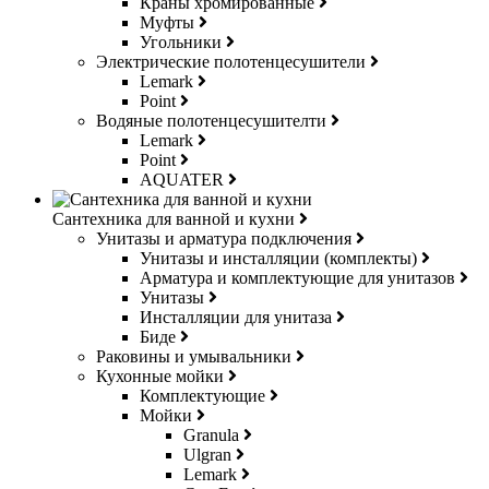
Краны хромированные
Муфты
Угольники
Электрические полотенцесушители
Lemark
Point
Водяные полотенцесушителти
Lemark
Point
AQUATER
Сантехника для ванной и кухни
Унитазы и арматура подключения
Унитазы и инсталляции (комплекты)
Арматура и комплектующие для унитазов
Унитазы
Инсталляции для унитаза
Биде
Раковины и умывальники
Кухонные мойки
Комплектующие
Мойки
Granula
Ulgran
Lemark