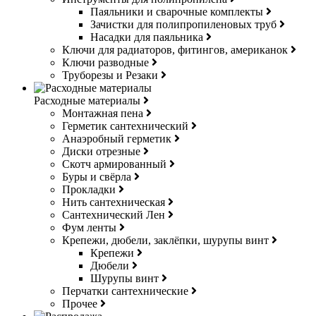
Паяльники и сварочные комплекты
Зачистки для полипропиленовых труб
Насадки для паяльника
Ключи для радиаторов, фитингов, американок
Ключи разводные
Труборезы и Резаки
Расходные материалы
Монтажная пена
Герметик сантехнический
Анаэробный герметик
Диски отрезные
Скотч армированный
Буры и свёрла
Прокладки
Нить сантехническая
Сантехнический Лен
Фум ленты
Крепежи, дюбели, заклёпки, шурупы винт
Крепежи
Дюбели
Шурупы винт
Перчатки сантехнические
Прочее