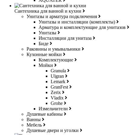
AQUATER
Сантехника для ванной и кухни
Унитазы и арматура подключения
Унитазы и инсталляции (комплекты)
Арматура и комплектующие для унитазов
Унитазы
Инсталляции для унитаза
Биде
Раковины и умывальники
Кухонные мойки
Комплектующие
Мойки
Granula
Ulgran
Lemark
GranFest
Zerix
Vladix
Grohe
Измельчители
Душевые кабины
Ванны
Мебель
Душевые двери и уголки