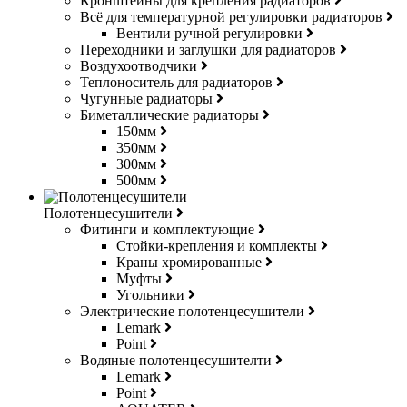
Кронштейны для крепления радиаторов
Всё для температурной регулировки радиаторов
Вентили ручной регулировки
Переходники и заглушки для радиаторов
Воздухоотводчики
Теплоноситель для радиаторов
Чугунные радиаторы
Биметаллические радиаторы
150мм
350мм
300мм
500мм
Полотенцесушители
Фитинги и комплектующие
Стойки-крепления и комплекты
Краны хромированные
Муфты
Угольники
Электрические полотенцесушители
Lemark
Point
Водяные полотенцесушителти
Lemark
Point