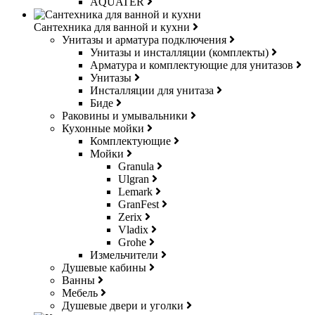
AQUATER
Сантехника для ванной и кухни
Унитазы и арматура подключения
Унитазы и инсталляции (комплекты)
Арматура и комплектующие для унитазов
Унитазы
Инсталляции для унитаза
Биде
Раковины и умывальники
Кухонные мойки
Комплектующие
Мойки
Granula
Ulgran
Lemark
GranFest
Zerix
Vladix
Grohe
Измельчители
Душевые кабины
Ванны
Мебель
Душевые двери и уголки