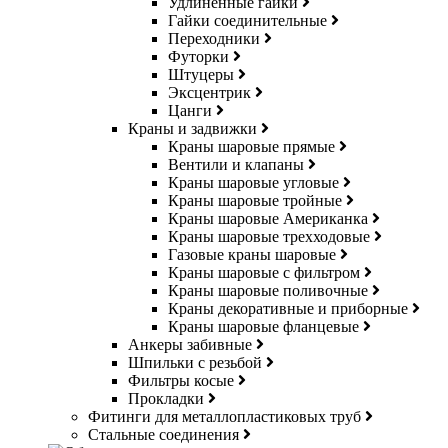
Удлинённые гайки
Гайки соединительные
Переходники
Футорки
Штуцеры
Эксцентрик
Цанги
Краны и задвижки
Краны шаровые прямые
Вентили и клапаны
Краны шаровые угловые
Краны шаровые тройные
Краны шаровые Американка
Краны шаровые трехходовые
Газовые краны шаровые
Краны шаровые с фильтром
Краны шаровые поливочные
Краны декоративные и приборные
Краны шаровые фланцевые
Анкеры забивные
Шпильки с резьбой
Фильтры косые
Прокладки
Фитинги для металлопластиковых труб
Стальные соединения