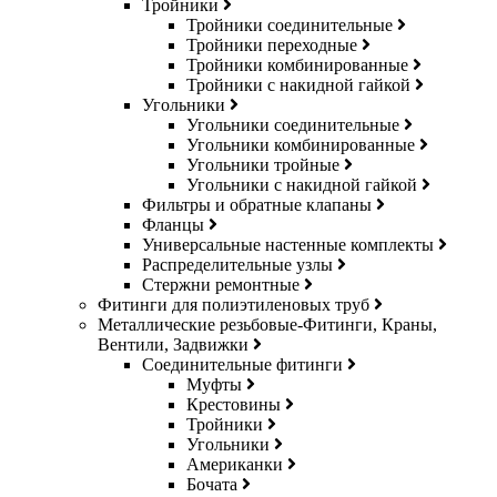
Тройники
Тройники соединительные
Тройники переходные
Тройники комбинированные
Тройники с накидной гайкой
Угольники
Угольники соединительные
Угольники комбинированные
Угольники тройные
Угольники с накидной гайкой
Фильтры и обратные клапаны
Фланцы
Универсальные настенные комплекты
Распределительные узлы
Стержни ремонтные
Фитинги для полиэтиленовых труб
Металлические резьбовые-Фитинги, Краны,
Вентили, Задвижки
Соединительные фитинги
Муфты
Крестовины
Тройники
Угольники
Американки
Бочата