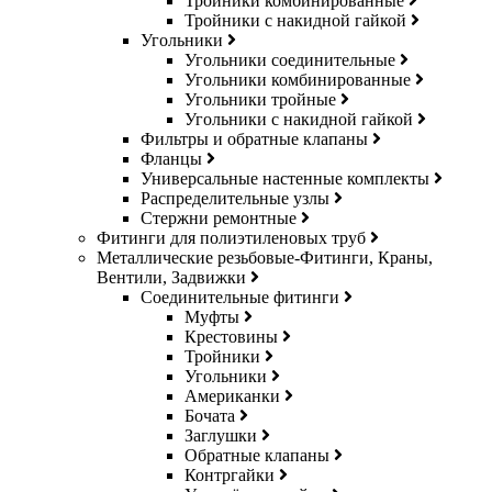
Тройники комбинированные
Тройники с накидной гайкой
Угольники
Угольники соединительные
Угольники комбинированные
Угольники тройные
Угольники с накидной гайкой
Фильтры и обратные клапаны
Фланцы
Универсальные настенные комплекты
Распределительные узлы
Стержни ремонтные
Фитинги для полиэтиленовых труб
Металлические резьбовые-Фитинги, Краны,
Вентили, Задвижки
Соединительные фитинги
Муфты
Крестовины
Тройники
Угольники
Американки
Бочата
Заглушки
Обратные клапаны
Контргайки